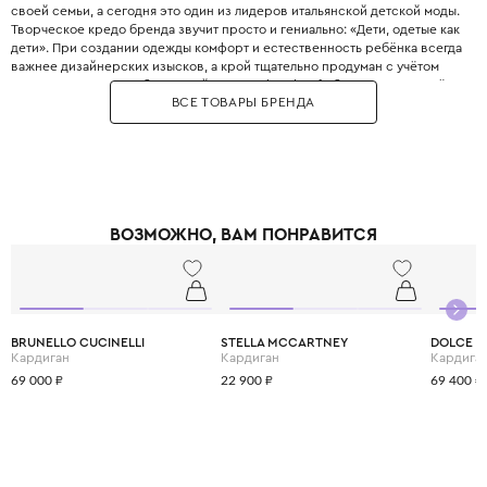
своей семьи, а сегодня это один из лидеров итальянской детской моды.
Творческое кредо бренда звучит просто и гениально: «Дети, одетые как
дети». При создании одежды комфорт и естественность ребёнка всегда
важнее дизайнерских изысков, а крой тщательно продуман с учётом
всех возрастных особенностей. Философия Il Gufo базируется на трёх
ВСЕ ТОВАРЫ БРЕНДА
китах: качество материалов, продуманность деталей и эксклюзивность,
что сделало бренд эталоном качества. Для пошива одежды
используются преимущественно натуральные ткани от лучших
поставщиков Италии, которые часто создаются под заказ специально
для Il Gufo. Несмотря на свою популярность, Il Gufo сохраняет статус
семейного бизнеса, где к каждому отношению относятся с
прозрачностью, страстью и честностью. Il Gufo — это выбор родителей,
ВОЗМОЖНО, ВАМ ПОНРАВИТСЯ
которые ценят настоящее итальянское качество и хотят,, чтобы ребёнок
выглядел стильно, оставаясь при этом свободным и активным.
BRUNELLO CUCINELLI
STELLA MCCARTNEY
DOLCE &
Кардиган
Кардиган
Кардига
69 000 ₽
22 900 ₽
69 400 ₽