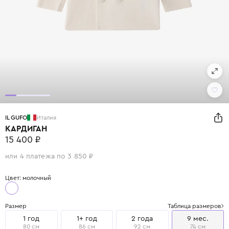
IL GUFO
Италия
КАРДИГАН
15 400 ₽
или 4 платежа по 3 850 ₽
Цвет: молочный
Размер
Таблица размеров
1 год
1+ год
2 года
9 мес.
80 см
86 см
92 см
74 см