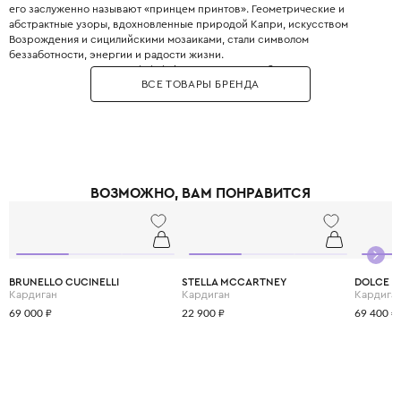
его заслуженно называют «принцем принтов». Геометрические и
абстрактные узоры, вдохновленные природой Капри, искусством
Возрождения и сицилийскими мозаиками, стали символом
беззаботности, энергии и радости жизни.
В 2017 году на выставке Pitti Bimbo во Флоренции была представлена
ВСЕ ТОВАРЫ БРЕНДА
детская линия, которая практически полностью повторяет взрослые
коллекции. Emilio Pucci Junior - это настоящий взрыв цвета и позитива,
это выбор для активных и творческих детей, которые не боятся быть в
центре внимания. Одежда из мягкого шелкового джерси с культовыми
принтами Vivara дарит ощущение праздника и свободы каждый день.
ВОЗМОЖНО, ВАМ ПОНРАВИТСЯ
BRUNELLO CUCINELLI
STELLA MCCARTNEY
DOLCE &
Кардиган
Кардиган
Кардига
69 000 ₽
22 900 ₽
69 400 ₽