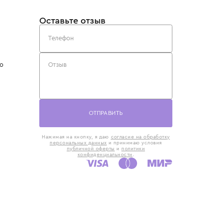
такты
Оставьте отзыв
5) 818-61-86
6) 168-16-61
AX)
 в Москве
ская наб., 13
евно с 10:00 до