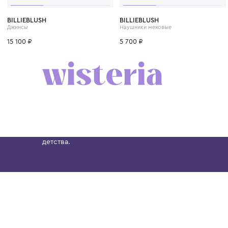
4 года
6 лет
8 лет
10 лет
12 лет
BILLIEBLUSH
BILLIEBLUSH
Джинсы
Наушники меховые
15 100 ₽
5 700 ₽
Бутик. Саввинская набережная, 13
Wisteria — мультибрендовый бутик премиальн
Хамовниках, представляющий более 60 брендо