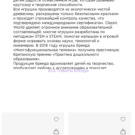
Немецкий бренд, который с 2003 года соз
лучших в мире деревянных игрушек. Их ми
детям радость осмысленной игры, которая
кругозор и творческие способности.
Все игрушки производятся из экологическ
древесины, раскрашены только безопасн
и проходят строжайший контроль качества
подтверждено международными сертификат
World уделяет огромное внимание образо
составляющей: многие игрушки разработа
методикам STEM и STEAM, помогая малыш
форме осваивать основы науки, технологи
инженерии. В 2018 году игрушка бренда
«Многофункциональная тележка» получил
британскую премию «Практика дошкольно
образования».
Продукция бренда вдохновляет детей на т
пробуждает любовь к исследованиям и по
ВСЕ ТОВАРЫ БРЕНДА
исследовать мир.Это игрушки, которые хо
собирать всей семьей.