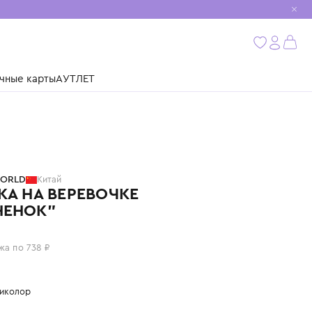
мобиль
бнее
ушки
Подарочные карты
АУТЛЕТ
CLASSIC WORLD
Китай
КАТАЛКА НА ВЕРЕВОЧКЕ
"СЛОНЕНОК"
2 950 ₽
или 4 платежа по 738 ₽