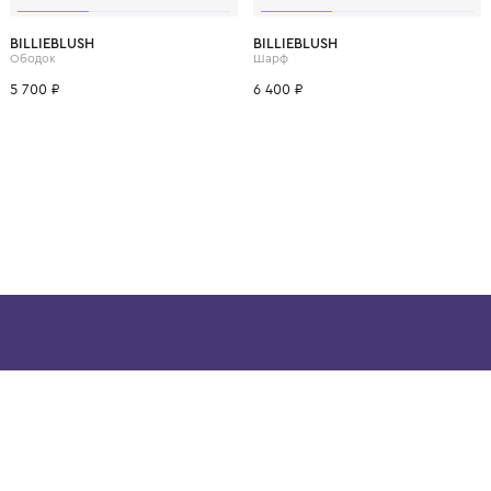
ВОЗМОЖНО, ВАМ ПОНРАВ
BILLIEBLUSH
BILLIEBLUSH
Ободок
Шарф
5 700 ₽
6 400 ₽
ой детской одежды в
в сегмента люкс: Givenchy,