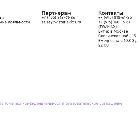
ain. Эстетика здесь воспитывает
тся частью прекрасного мира
О нас
Партнерам
Кон
О Wisteria
+7 (495) 818-61-86
+7 (49
Программа лояльности
sales@wisteriakids.ru
+7 (91
(TG/M
Бутик
Саввин
Ежедн
22:00