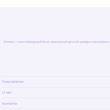
© 2025 WisteriaKids
Публична