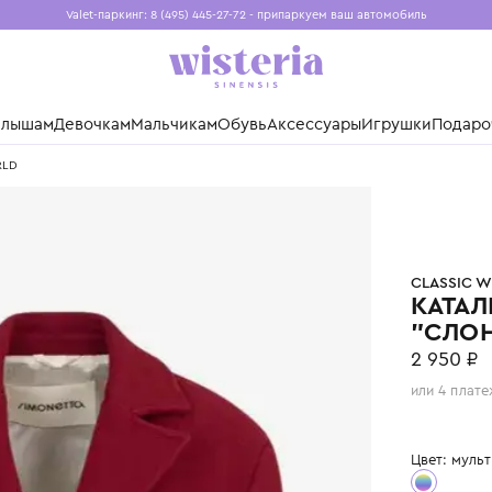
Valet-паркинг: 8 (495) 445-27-72 - припаркуем ваш авто
Бесплатная доставка при заказе от 15 000 ₽
Установите приложение, чтобы покупки были еще удо
нды
Малышам
Девочкам
Мальчикам
Обувь
Аксессуары
Игр
ASSIC WORLD