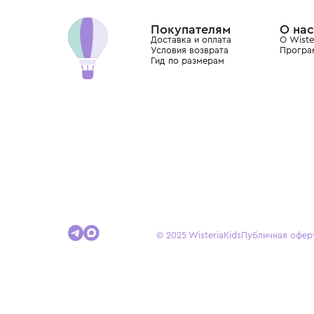
Dolce&Gabbana, Giorgio Armani, Elie Saab, Balm
вкус с первых дней жизни и навсегда станови
детства.
Покупателям
Доставка и оплата
Условия возврата
Гид по размерам