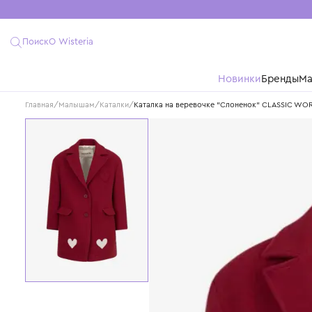
Поиск
О Wisteria
Новинки
Бре
Главная
/
Малышам
/
Каталки
/
Каталка на веревочке "Слоненок" CL