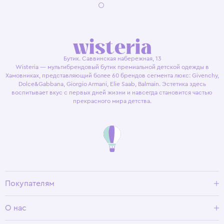
Бутик. Саввинская набережная, 13
Wisteria — мультибрендовый бутик премиальной детской одежды в
Хамовниках, представляющий более 60 брендов сегмента люкс: Givenchy,
Dolce&Gabbana, Giorgio Armani, Elie Saab, Balmain. Эстетика здесь
воспитывает вкус с первых дней жизни и навсегда становится частью
прекрасного мира детства.
Покупателям
Доставка и оплата
О нас
Условия возврата
Гид по размерам