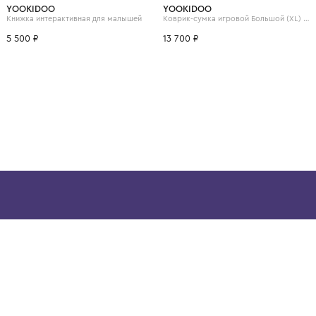
ВОЗМОЖНО, ВАМ ПОНРАВ
YOOKIDOO
YOOKIDOO
Книжка интерактивная для малышей
5 500 ₽
13 700 ₽
ой детской одежды в
в сегмента люкс: Givenchy,
ain. Эстетика здесь воспитывает
тся частью прекрасного мира