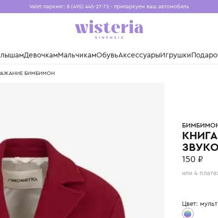
Valet-паркинг: 8 (495) 445-27-72 - припаркуем ваш авто
Бесплатная доставка при заказе от 15 000 ₽
Установите приложение, чтобы покупки были еще удо
нды
Малышам
Девочкам
Мальчикам
Обувь
Аксессуары
Игр
ЗВУКОПОДРАЖАНИЕ БИМБИМОН