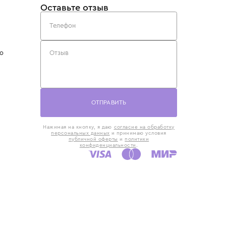
такты
Оставьте отзыв
5) 818-61-86
6) 168-16-61
AX)
 в Москве
ская наб., 13
евно с 10:00 до
ОТПРАВИТЬ