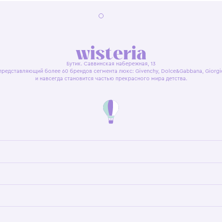
я оферта
Политика конфиденциальности
Пользовательское согл
Бутик. Саввинская набережная, 13
ках, представляющий более 60 брендов сегмента люкс: Givenchy, Dolce&Gab
и навсегда становится частью прекрасного мира детс