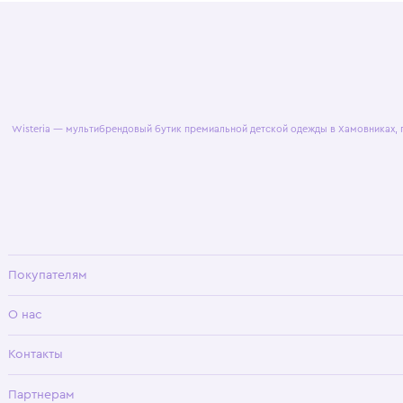
© 2025 WisteriaKids
Публична
Wisteria — мультибрендовый бутик премиальной детской одежды в Хамовни