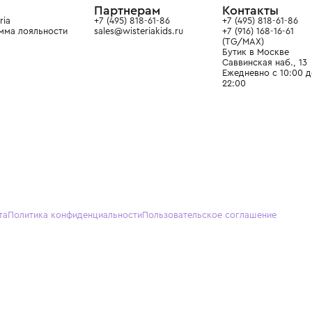
О нас
Партнерам
Кон
О Wisteria
+7 (495) 818-61-86
+7 (49
Программа лояльности
sales@wisteriakids.ru
+7 (91
(TG/M
Бутик
Саввин
Ежедн
22:00