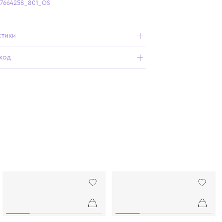
Бесплатная доставка от 15 000 ₽ по всей России
Подробнее о продукте
Арт. 9785907664258_801_OS
Характеристики
Состав и уход