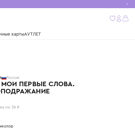
мобиль
бнее
ушки
Подарочные карты
АУТЛЕТ
БИМБИМОН
Россия
КНИГА МОИ ПЕРВЫЕ СЛОВА.
ЗВУКОПОДРАЖАНИЕ
150 ₽
или 4 платежа по 38 ₽