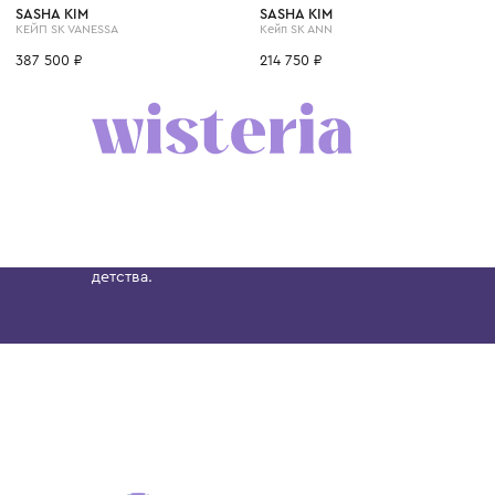
8 лет
14 лет
12 лет
8 лет
6 лет
8 лет
14 лет
10 лет
12 лет
SASHA KIM
SASHA KIM
КЕЙП SK VANESSA
Кейп SK ANN
387 500 ₽
214 750 ₽
Бутик. Саввинская набережная, 13
Wisteria — мультибрендовый бутик премиальн
Хамовниках, представляющий более 60 брендо
Dolce&Gabbana, Giorgio Armani, Elie Saab, Balm
вкус с первых дней жизни и навсегда станови
детства.