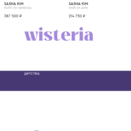
8 лет
14 лет
12 лет
8 лет
6 лет
8 лет
14 лет
10 лет
12 лет
SASHA KIM
SASHA KIM
КЕЙП SK VANESSA
Кейп SK ANN
387 500 ₽
214 750 ₽
Бутик. Саввинская набережная, 13
Wisteria — мультибрендовый бутик премиальн
Хамовниках, представляющий более 60 брендо
Dolce&Gabbana, Giorgio Armani, Elie Saab, Balm
вкус с первых дней жизни и навсегда станови
детства.