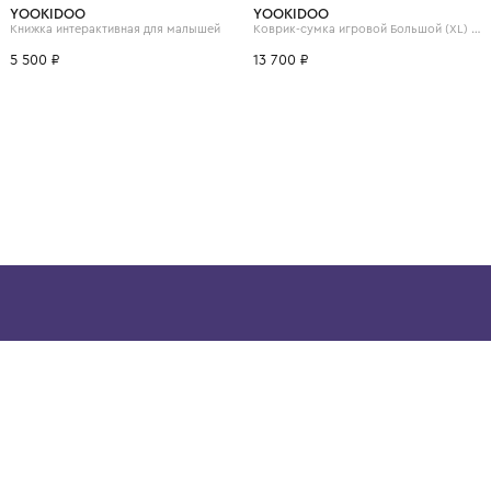
ВОЗМОЖНО, ВАМ ПОНРАВ
YOOKIDOO
YOOKIDOO
Книжка интерактивная для малышей
5 500 ₽
13 700 ₽
ой детской одежды в
в сегмента люкс: Givenchy,
ain. Эстетика здесь воспитывает
тся частью прекрасного мира