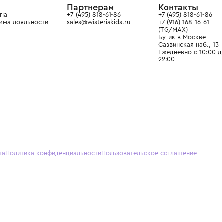
О нас
Партнерам
Кон
О Wisteria
+7 (495) 818-61-86
+7 (49
Программа лояльности
sales@wisteriakids.ru
+7 (91
(TG/M
Бутик
Саввин
Ежедн
22:00