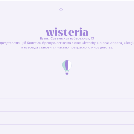
я оферта
Политика конфиденциальности
Пользовательское согл
Бутик. Саввинская набережная, 13
ках, представляющий более 60 брендов сегмента люкс: Givenchy, Dolce&Gab
и навсегда становится частью прекрасного мира детс