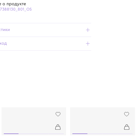
Бесплатная доставка от 15 000 ₽ по всей России
Подробнее о продукте
Арт. 9785907388130_801_OS
Характеристики
Состав и уход