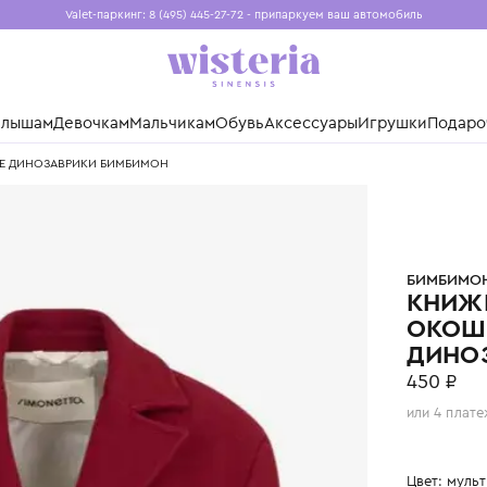
Valet-паркинг: 8 (495) 445-27-72 - припаркуем ваш авто
Бесплатная доставка при заказе от 15 000 ₽
Установите приложение, чтобы покупки были еще удо
нды
Малышам
Девочкам
Мальчикам
Обувь
Аксессуары
Игр
ми ВЕСЕЛЫЕ ДИНОЗАВРИКИ БИМБИМОН