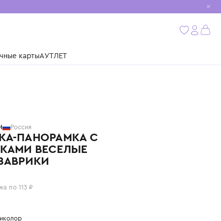
мобиль
бнее
ушки
Подарочные карты
АУТЛЕТ
БИМБИМОН
Россия
КНИЖКА-ПАНОРАМКА С
ОКОШКАМИ ВЕСЕЛЫЕ
ДИНОЗАВРИКИ
450 ₽
или 4 платежа по 113 ₽