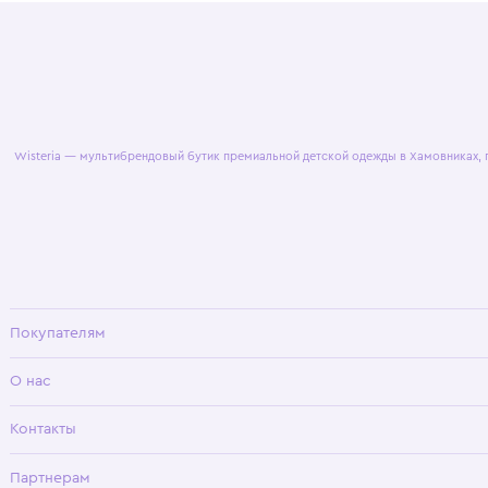
© 2025 WisteriaKids
Публична
Wisteria — мультибрендовый бутик премиальной детской одежды в Хамовни