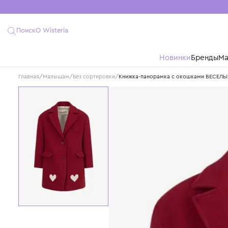
Поиск
О Wisteria
Новинки
Бре
Главная
/
Малышам
/
Без сортировки
/
Книжка-панорамка с окошка