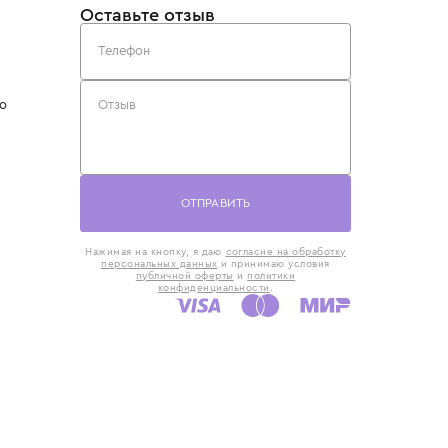
такты
Оставьте отзыв
5) 818-61-86
6) 168-16-61
AX)
 в Москве
ская наб., 13
евно с 10:00 до
ОТПРАВИТЬ