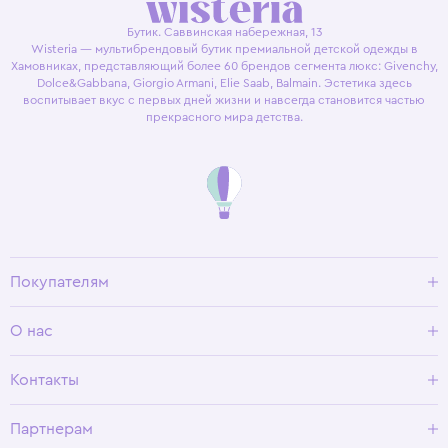
Бутик. Саввинская набережная, 13
Wisteria — мультибрендовый бутик премиальной детской одежды в
Хамовниках, представляющий более 60 брендов сегмента люкс: Givenchy,
Dolce&Gabbana, Giorgio Armani, Elie Saab, Balmain. Эстетика здесь
воспитывает вкус с первых дней жизни и навсегда становится частью
прекрасного мира детства.
Покупателям
Доставка и оплата
О нас
Условия возврата
Гид по размерам
О Wisteria
Контакты
Программа лояльности
Партнерам