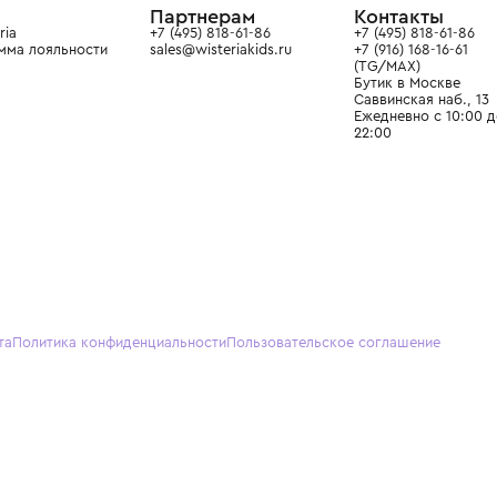
О нас
Партнерам
Кон
О Wisteria
+7 (495) 818-61-86
+7 (49
Программа лояльности
sales@wisteriakids.ru
+7 (91
(TG/M
Бутик
Саввин
Ежедн
22:00