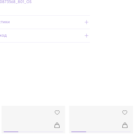
Бесплатная доставка от 15 000 ₽ по всей России
Подробнее о продукте
Арт. 9785990873568_801_OS
Характеристики
Состав и уход