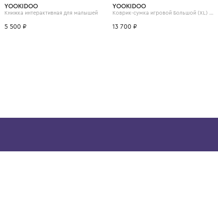
ВОЗМОЖНО, ВАМ ПОНРАВ
YOOKIDOO
YOOKIDOO
Книжка интерактивная для малышей
5 500 ₽
13 700 ₽
ой детской одежды в
в сегмента люкс: Givenchy,
ain. Эстетика здесь воспитывает
тся частью прекрасного мира