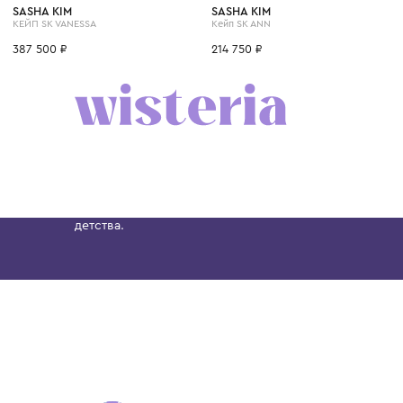
8 лет
14 лет
12 лет
8 лет
6 лет
8 лет
14 лет
10 лет
12 лет
SASHA KIM
SASHA KIM
КЕЙП SK VANESSA
Кейп SK ANN
387 500 ₽
214 750 ₽
Бутик. Саввинская набережная, 13
Wisteria — мультибрендовый бутик премиальн
Хамовниках, представляющий более 60 брендо
Dolce&Gabbana, Giorgio Armani, Elie Saab, Balm
вкус с первых дней жизни и навсегда станови
детства.