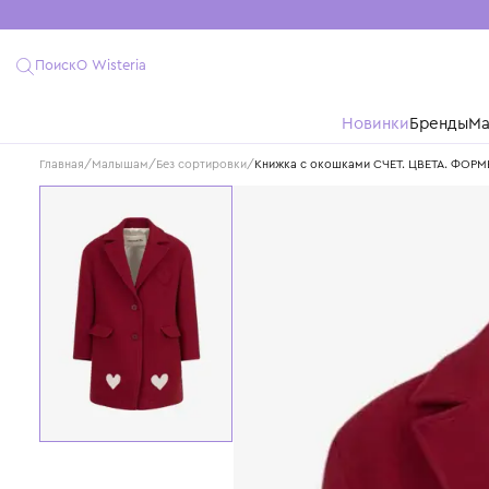
Поиск
О Wisteria
Новинки
Бре
Главная
/
Малышам
/
Без сортировки
/
Книжка с окошками СЧЕТ. ЦВ