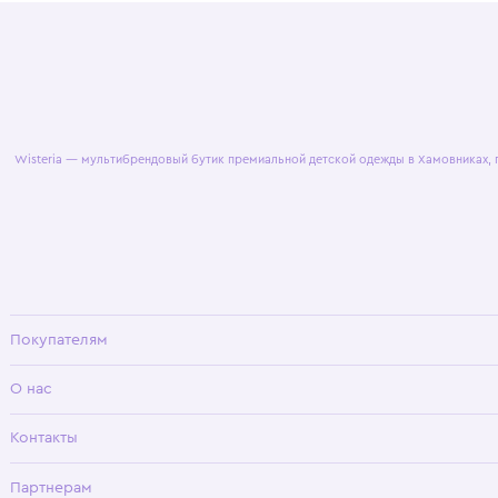
© 2025 WisteriaKids
Публична
Wisteria — мультибрендовый бутик премиальной детской одежды в Хамовни