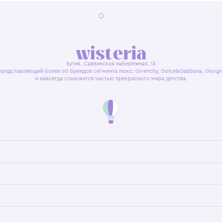
я оферта
Политика конфиденциальности
Пользовательское согл
Бутик. Саввинская набережная, 13
ках, представляющий более 60 брендов сегмента люкс: Givenchy, Dolce&Gab
и навсегда становится частью прекрасного мира детс