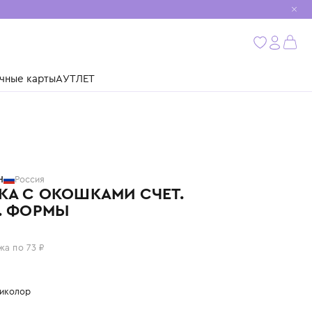
мобиль
бнее
ушки
Подарочные карты
АУТЛЕТ
БИМБИМОН
Россия
КНИЖКА С ОКОШКАМИ СЧЕТ.
ЦВЕТА. ФОРМЫ
290 ₽
или 4 платежа по 73 ₽