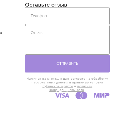
такты
Оставьте отзыв
5) 818-61-86
6) 168-16-61
AX)
 в Москве
ская наб., 13
евно с 10:00 до
ОТПРАВИТЬ