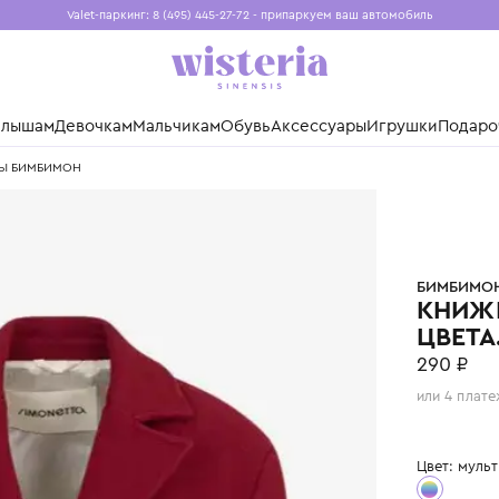
Valet-паркинг: 8 (495) 445-27-72 - припаркуем ваш авто
Бесплатная доставка при заказе от 15 000 ₽
Установите приложение, чтобы покупки были еще удо
нды
Малышам
Девочкам
Мальчикам
Обувь
Аксессуары
Игр
ЕТА. ФОРМЫ БИМБИМОН