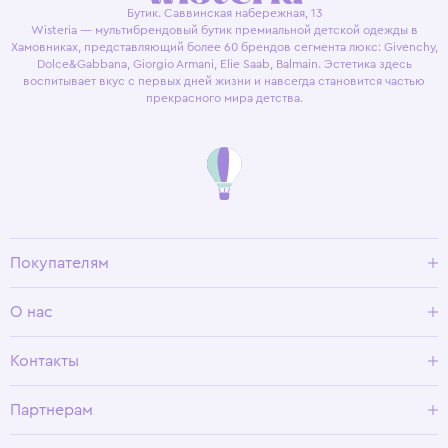
Бутик. Саввинская набережная, 13
Wisteria — мультибрендовый бутик премиальной детской одежды в
Хамовниках, представляющий более 60 брендов сегмента люкс: Givenchy,
Dolce&Gabbana, Giorgio Armani, Elie Saab, Balmain. Эстетика здесь
воспитывает вкус с первых дней жизни и навсегда становится частью
прекрасного мира детства.
Покупателям
Доставка и оплата
О нас
Условия возврата
Гид по размерам
О Wisteria
Контакты
Программа лояльности
Партнерам