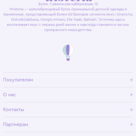
Бутик. Саввинская набережная, 13
Wisteria — мультибрендовый бутик премиальной детской одежды в
Хамовниках, представляющий более 60 брендов сегмента люкс: Givenchy,
Dolce&Gabbana, Giorgio Armani, Elie Saab, Balmain. Эстетика здесь
воспитывает вкус с первых дней жизни и навсегда становится частью
прекрасного мира детства.
Покупателям
Доставка и оплата
О нас
Условия возврата
Гид по размерам
О Wisteria
Контакты
Программа лояльности
Партнерам