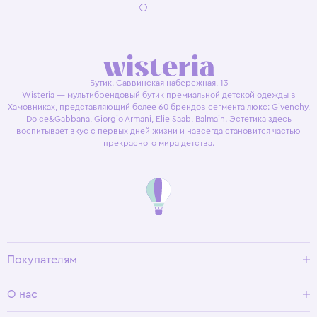
Бутик. Саввинская набережная, 13
Wisteria — мультибрендовый бутик премиальной детской одежды в
Хамовниках, представляющий более 60 брендов сегмента люкс: Givenchy,
Dolce&Gabbana, Giorgio Armani, Elie Saab, Balmain. Эстетика здесь
воспитывает вкус с первых дней жизни и навсегда становится частью
прекрасного мира детства.
Покупателям
Доставка и оплата
О нас
Условия возврата
Гид по размерам