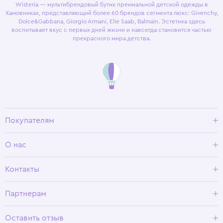
Wisteria — мультибрендовый бутик премиальной детской одежды в
Хамовниках, представляющий более 60 брендов сегмента люкс: Givenchy,
Dolce&Gabbana, Giorgio Armani, Elie Saab, Balmain. Эстетика здесь
воспитывает вкус с первых дней жизни и навсегда становится частью
прекрасного мира детства.
Покупателям
Доставка и оплата
О нас
Условия возврата
Гид по размерам
О Wisteria
Контакты
Программа лояльности
Партнерам
Оставить отзыв