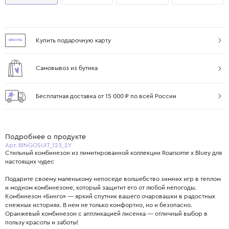
Купить подарочную карту
Самовывоз из бутика
Бесплатная доставка от 15 000 ₽ по всей России
Подробнее о продукте
Арт. BINGOSUIT_123_2Y
Стильный комбинезон из лимитированной коллекции Roarsome х Bluey для
настоящих чудес
Подарите своему маленькому непоседе волшебство зимних игр в теплом
и модном комбинезоне, который защитит его от любой непогоды.
Комбинезон «Бинго» — яркий спутник вашего очаровашки в радостных
снежных историях. В нем не только комфортно, но и безопасно.
Оранжевый комбинезон с аппликацией лисенка — отличный выбор в
пользу красоты и заботы!