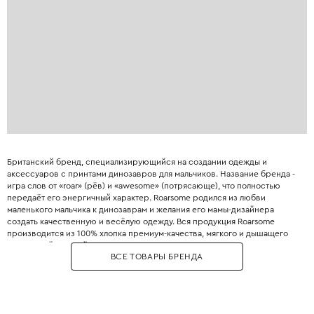
Британский бренд, специализирующийся на создании одежды и
аксессуаров с принтами динозавров для мальчиков. Название бренда -
игра слов от «roar» (рёв) и «awesome» (потрясающе), что полностью
передаёт его энергичный характер. Roarsome родился из любви
маленького мальчика к динозаврам и желания его мамы-дизайнера
создать качественную и весёлую одежду. Вся продукция Roarsome
производится из 100% хлопка премиум-качества, мягкого и дышащего
для нежной детской кожи. Узоры на тканях создаются вручную
ВСЕ ТОВАРЫ БРЕНДА
художниками бренда, что гарантирует уникальность и оригинальность
каждого принта. Особенность Roarsome - использование тактильных
элементов: мягкие аппликации из флиса и объёмные фигурки
динозавров на капюшонах, ткани устойчивы к частым стиркам, а принты
не выцветают. Roarsome имеет сертификат Oeko-Tex Standard 100,