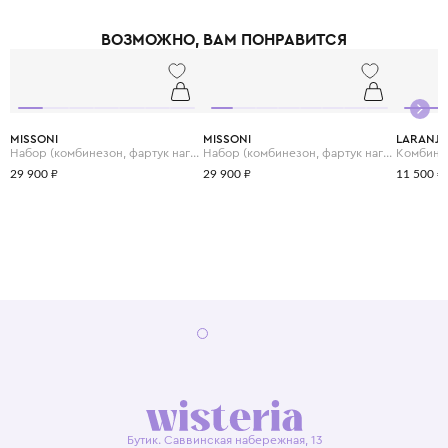
подтверждающий безопасность материалов для детей.
ВОЗМОЖНО, ВАМ ПОНРАВИТСЯ
MISSONI
MISSONI
LARANJI
Набор (комбинезон, фартук нагрудный и шапка)
Набор (комбинезон, фартук нагрудный и шапка)
Комбине
29 900 ₽
29 900 ₽
11 500 ₽
Бутик. Саввинская набережная, 13