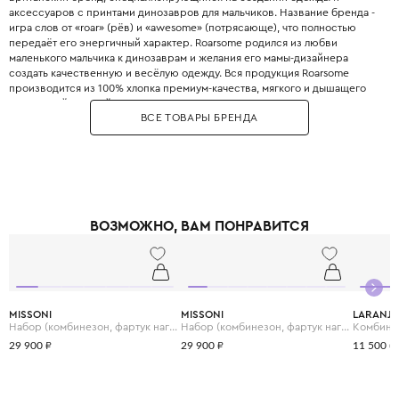
аксессуаров с принтами динозавров для мальчиков. Название бренда -
игра слов от «roar» (рёв) и «awesome» (потрясающе), что полностью
передаёт его энергичный характер. Roarsome родился из любви
маленького мальчика к динозаврам и желания его мамы-дизайнера
создать качественную и весёлую одежду. Вся продукция Roarsome
производится из 100% хлопка премиум-качества, мягкого и дышащего
для нежной детской кожи. Узоры на тканях создаются вручную
ВСЕ ТОВАРЫ БРЕНДА
художниками бренда, что гарантирует уникальность и оригинальность
каждого принта. Особенность Roarsome - использование тактильных
элементов: мягкие аппликации из флиса и объёмные фигурки
динозавров на капюшонах, ткани устойчивы к частым стиркам, а принты
не выцветают. Roarsome имеет сертификат Oeko-Tex Standard 100,
подтверждающий безопасность материалов для детей.
ВОЗМОЖНО, ВАМ ПОНРАВИТСЯ
MISSONI
MISSONI
LARANJI
Набор (комбинезон, фартук нагрудный и шапка)
Набор (комбинезон, фартук нагрудный и шапка)
Комбине
29 900 ₽
29 900 ₽
11 500 ₽