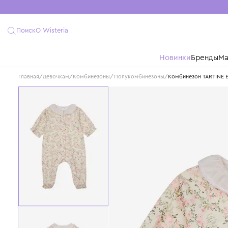
Поиск
О Wisteria
Новинки
Бре
Главная
/
Девочкам
/
Комбинезоны/Полукомбинезоны
/
Комбинезон 