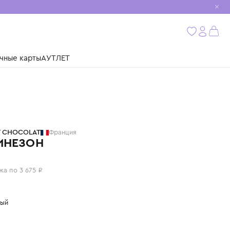
мобиль
бнее
ушки
Подарочные карты
АУТЛЕТ
TARTINE ET CHOCOLAT
Франция
КОМБИНЕЗОН
14 700 ₽
или 4 платежа по 3 675 ₽
Цвет: розовый