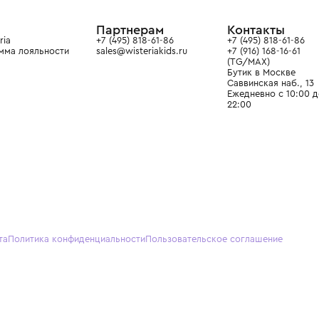
ain. Эстетика здесь воспитывает
тся частью прекрасного мира
О нас
Партнерам
Кон
О Wisteria
+7 (495) 818-61-86
+7 (49
Программа лояльности
sales@wisteriakids.ru
+7 (91
(TG/M
Бутик
Саввин
Ежедн
22:00