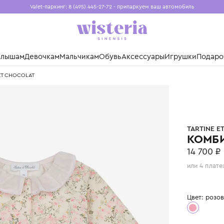
Valet-паркинг: 8 (495) 445-27-72 - припаркуем ваш авто
Бесплатная доставка при заказе от 15 000 ₽
Установите приложение, чтобы покупки были еще удо
нды
Малышам
Девочкам
Мальчикам
Обувь
Аксессуары
Игр
TARTINE ET CHOCOLAT