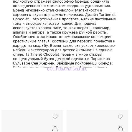
Легендарный французский бренд детской
класса люкс, основанный в 1977 году Катр
Название переводится как «Бутерброд и ш
полностью отражает философию бренда: 
повседневность с моментом сладкого удо
Бренд мгновенно стал символом элегантно
хорошего вкуса для самых маленьких. Диза
Chocolat - это утончённая простота, мягк
тона и высокое качество тканей. Для поши
используется хлопок-пике, тонкая шерсть
альпака и ангора, а также кружева ручной
Особое место занимают церемониальные 
крестильные платья, костюмы для первого
наряды на свадьбу. Бренд также выпускае
мебели и аксессуаров для детской комнат
стиле. Tartine et Chocolat первым в мире 
концептуальный бутик детской одежды в 
бульваре Сен-Жермен. Звёздные поклонни
Кейт Миддлтон принцу Джорджу выбирала
ВСЕ ТОВАРЫ БРЕНДА
именно Tartine et Chocolat. Выбирая Tartine
вы приобщаете своего ребёнка к истинной