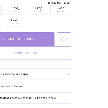
Размер
Таблица размеров
1 мес.
1 год
1+ год
3 мес.
50 см
80 см
86 см
62 см
6 мес.
9 мес.
70 см
74 см
ДОБАВИТЬ В КОРЗИНУ
КУПИТЬ В 1 КЛИК
Купить подарочную карту
Самовывоз из бутика