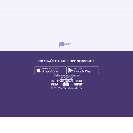
Бутик. Саввинская набережная, 13
ках, представляющий более 60 брендов сегмента люкс: Givenchy, Dolce&Gab
и навсегда становится частью прекрасного мира детс