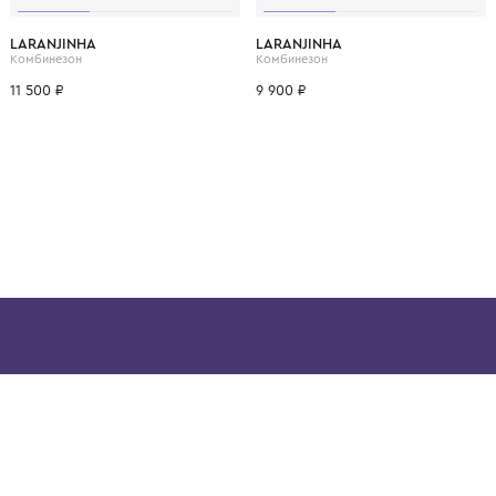
ВОЗМОЖНО, ВАМ ПОНРАВ
.
3 мес.
6 мес.
9 мес.
1 мес.
3 мес.
LARANJINHA
LARANJINHA
Набор (комбинезон, фартук нагрудный и шапка)
Комбинезон
Комбинезон
11 500 ₽
9 900 ₽
ой детской одежды в
в сегмента люкс: Givenchy,