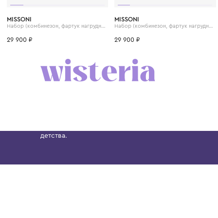
3 мес.
6 мес.
9 мес.
3 мес.
6 мес.
9 мес
MISSONI
MISSONI
Набор (комбинезон, фартук нагрудный и шапка)
29 900 ₽
29 900 ₽
Бутик. Саввинская набережная, 13
Wisteria — мультибрендовый бутик премиальн
Хамовниках, представляющий более 60 брендо