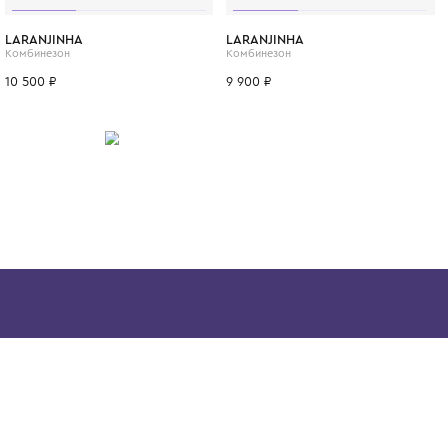
французской роскоши, которая звучит нег
узнаётся сразу. Это одежда, которую пер
наследству и хранят как воспоминание о с
мгновениях детства.
ИТСЯ
6 мес.
9 мес.
1 год
3 мес.
6 мес.
9 мес.
3 мес.
LARANJINHA
LARANJINHA
Комбинезон
Комбинезон
10 500 ₽
9 900 ₽
Скачайте наше
приложение