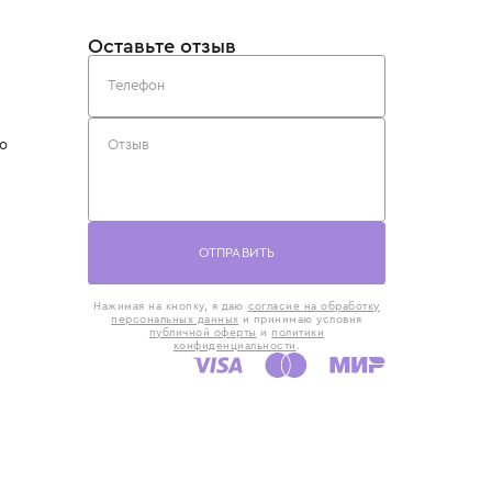
такты
Оставьте отзыв
5) 818-61-86
6) 168-16-61
AX)
 в Москве
ская наб., 13
евно с 10:00 до