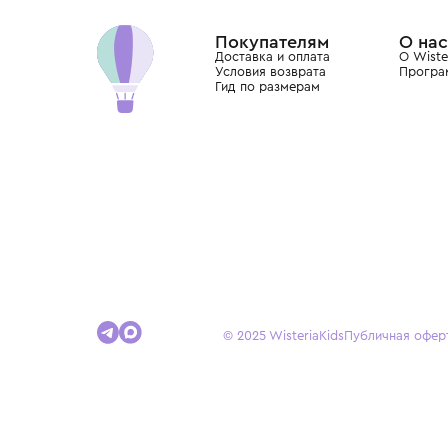
Dolce&Gabbana, Giorgio Armani, Elie Saab, Balm
вкус с первых дней жизни и навсегда станови
детства.
Покупателям
Доставка и оплата
Условия возврата
Гид по размерам