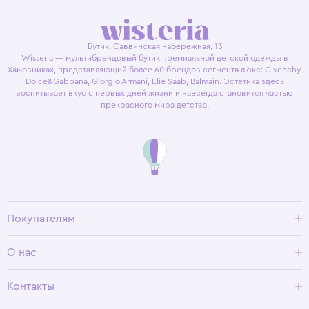
Бутик. Саввинская набережная, 13
Wisteria — мультибрендовый бутик премиальной детской одежды в
Хамовниках, представляющий более 60 брендов сегмента люкс: Givenchy,
Dolce&Gabbana, Giorgio Armani, Elie Saab, Balmain. Эстетика здесь
воспитывает вкус с первых дней жизни и навсегда становится частью
прекрасного мира детства.
Покупателям
Доставка и оплата
О нас
Условия возврата
Гид по размерам
О Wisteria
Контакты
Программа лояльности