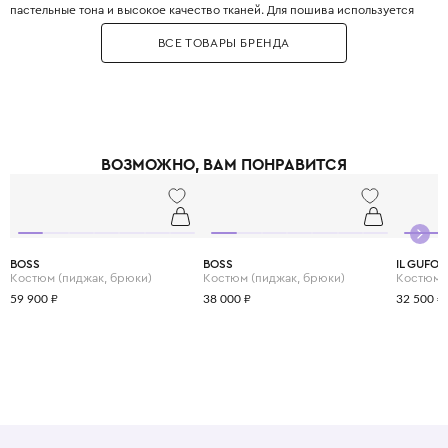
пастельные тона и высокое качество тканей. Для пошива используется
хлопок-пике, тонкая шерсть, кашемир, альпака и ангора, а также кружева
ВСЕ ТОВАРЫ БРЕНДА
ручной работы. Особое место занимают церемониальные коллекции:
крестильные платья, костюмы для первого причастия и наряды на
свадьбу. Бренд также выпускает коллекцию мебели и аксессуаров для
детской комнаты в едином стиле. Tartine et Chocolat первым в мире
открыл концептуальный бутик детской одежды в Париже на бульваре
Сен-Жермен. Звёздные поклонницы бренда: Кейт Миддлтон принцу
Джорджу выбирала наряды именно Tartine et Chocolat. Выбирая Tartine
ВОЗМОЖНО, ВАМ ПОНРАВИТСЯ
et Chocolat, вы приобщаете своего ребёнка к истинной французской
роскоши, которая звучит негромко, но узнаётся сразу. Это одежда,
которую передают по наследству и хранят как воспоминание о сладких
мгновениях детства.
BOSS
BOSS
IL GUFO
Костюм (пиджак, брюки)
Костюм (пиджак, брюки)
Костюм
59 900 ₽
38 000 ₽
32 500 ₽