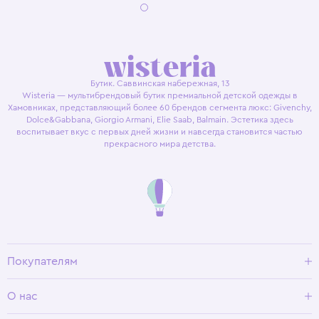
Бутик. Саввинская набережная, 13
Wisteria — мультибрендовый бутик премиальной детской одежды в
Хамовниках, представляющий более 60 брендов сегмента люкс: Givenchy,
Dolce&Gabbana, Giorgio Armani, Elie Saab, Balmain. Эстетика здесь
воспитывает вкус с первых дней жизни и навсегда становится частью
прекрасного мира детства.
Покупателям
Доставка и оплата
О нас
Условия возврата
Гид по размерам