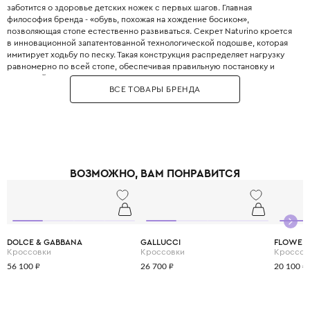
заботится о здоровье детских ножек с первых шагов. Главная
философия бренда - «обувь, похожая на хождение босиком»,
позволяющая стопе естественно развиваться. Секрет Naturino кроется
в инновационной запатентованной технологической подошве, которая
имитирует ходьбу по песку. Такая конструкция распределяет нагрузку
равномерно по всей стопе, обеспечивая правильную постановку и
здоровый рост. Внутренняя анатомическая стелька выполнена из
ВСЕ ТОВАРЫ БРЕНДА
дышащей натуральной кожи и обладает антибактериальными
свойствами. Задник обуви достаточно жёсткий для фиксации пяточки, но
при этом мягко облегает ножку, не натирая. Для создания Naturino
используется исключительно высококачественная кожа премиум-
сегмента, прошедшая строгие испытания на безопасность. Модели для
малышей оснащены широким раскрытием и удобными застёжками-
липучками, что позволяет легко обувать даже самых непослушных детей.
ВОЗМОЖНО, ВАМ ПОНРАВИТСЯ
Бренд предлагает элегантные туфли, стильные кроссовки, сапоги и
нарядные сандалии для мальчиков и девочек. Выбирая Naturino, вы
дарите своему ребёнку свободу активных игр без вреда для здоровья,
ведь качественная обувь - это фундамент правильного развития опорно-
двигательного аппарата.
DOLCE & GABBANA
GALLUCCI
FLOWER
Кроссовки
Кроссовки
Кроссов
56 100 ₽
26 700 ₽
20 100 ₽