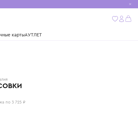
мобиль
бнее
ушки
Подарочные карты
АУТЛЕТ
W6YZ
Италия
КРОССОВКИ
14 900 ₽
или 4 платежа по 3 725 ₽
Цвет: синий