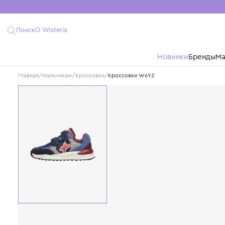
Поиск
О Wisteria
Новинки
Бре
Главная
/
Мальчикам
/
Кроссовки
/
Кроссовки W6YZ