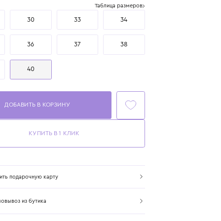
Размер
Таблица размеров
29
30
33
34
35
36
37
38
39
40
ДОБАВИТЬ В КОРЗИНУ
КУПИТЬ В 1 КЛИК
Купить подарочную карту