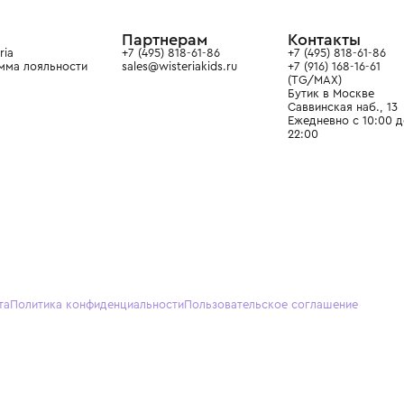
ain. Эстетика здесь воспитывает
тся частью прекрасного мира
О нас
Партнерам
Кон
О Wisteria
+7 (495) 818-61-86
+7 (49
Программа лояльности
sales@wisteriakids.ru
+7 (91
(TG/M
Бутик
Саввин
Ежедн
22:00