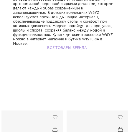
Детская обувь W6YZ сочетает итальянский
комфорт. Кроссовки бренда отличаются лё
эргономичной подошвой и яркими деталям
делают каждый образ современным и
запоминающимся. В детских коллекциях 
используются прочные и дышащие матери
обеспечивающие поддержку стопы и комф
активных движениях. Модели подойдут для
школы и спорта, сохраняя баланс между 
функциональностью. Купить детские крос
можно в интернет-магазине и бутике WISTE
Москве.
ВСЕ ТОВАРЫ БРЕНДА