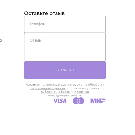
такты
Оставьте отзыв
5) 818-61-86
6) 168-16-61
AX)
 в Москве
ская наб., 13
евно с 10:00 до