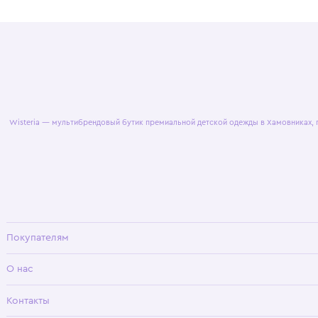
© 2025 WisteriaKids
Публична