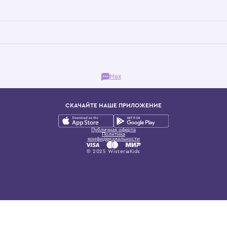
Бутик. Саввинская набережная, 13
ках, представляющий более 60 брендов сегмента люкс: Givenchy, Dolce&Gab
и навсегда становится частью прекрасного мира детс