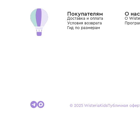
Dolce&Gabbana, Giorgio Armani, Elie Saab, Balm
вкус с первых дней жизни и навсегда станови
детства.
Покупателям
Доставка и оплата
Условия возврата
Гид по размерам