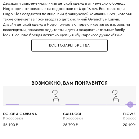
Дерзкая и современная линия детской одежды от немецкого бренда
Hugo, ориентированная на подростков от 4 до 16 лет. Все коллекции
Hugo Kids создаются по лицензии французской компании CWF, которая
также отвечает за производство детских линий Givenchy и Lanvin.
Дизайн детской одежды Hugo полностью перекликается со взрослыми
коллекциями, позволяя родителям и детям создавать стильные family
look. В основе бренда лежит концепция «бунтарского духа»: чёткие
силуэты, монохромные решения и смелое использование логотипов. В
ВСЕ ТОВАРЫ БРЕНДА
ассортименте представлены удобные футболки, свитшоты и худи с
красным логотипом Hugo, который является главной фишкой бренда.
Особое внимание уделяется джинсовой одежде, которая отличается не
только стильным дизайном, но и высоким комфортом. Для производства
одежды Hugo Kids используются исключительно высококачественные,
дышащие материалы, которые обеспечивают свободу движений. В
коллекциях можно найти как повседневную одежду, так и элегантные
ВОЗМОЖНО, ВАМ ПОНРАВИТСЯ
рубашки и платья для особых случаев. Бренд предлагает широкий выбор
верхней одежды, включая тёплые куртки и стильные бомберы для
холодного сезона. Hugo Kids создан для городских модников и юных
законодателей моды, которые хотят выделяться среди сверстников.
DOLCE & GABBANA
GALLUCCI
FLOWER
Кроссовки
Кроссовки
Кроссов
56 100 ₽
26 700 ₽
20 100 ₽