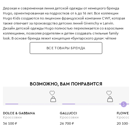
Дерзкая и современная линия детской одежды от немецкого бренда
Hugo, ориентированная на подростков от 4 до 16 лет. Все коллекции
Hugo Kids создаются по лицензии французской компании CWF, которая
также отвечает за производство детских линий Givenchy и Lanvin.
Дизайн детской одежды Hugo полностью перекликается со взрослыми
коллекциями, позволяя родителям и детям создавать стильные family
look. В основе бренда лежит концепция «бунтарского духа»: чёткие
силуэты, монохромные решения и смелое использование логотипов. В
ВСЕ ТОВАРЫ БРЕНДА
ассортименте представлены удобные футболки, свитшоты и худи с
красным логотипом Hugo, который является главной фишкой бренда.
Особое внимание уделяется джинсовой одежде, которая отличается не
только стильным дизайном, но и высоким комфортом. Для производства
одежды Hugo Kids используются исключительно высококачественные,
дышащие материалы, которые обеспечивают свободу движений. В
коллекциях можно найти как повседневную одежду, так и элегантные
ВОЗМОЖНО, ВАМ ПОНРАВИТСЯ
рубашки и платья для особых случаев. Бренд предлагает широкий выбор
верхней одежды, включая тёплые куртки и стильные бомберы для
холодного сезона. Hugo Kids создан для городских модников и юных
законодателей моды, которые хотят выделяться среди сверстников.
DOLCE & GABBANA
GALLUCCI
FLOWER
Кроссовки
Кроссовки
Кроссов
56 100 ₽
26 700 ₽
20 100 ₽