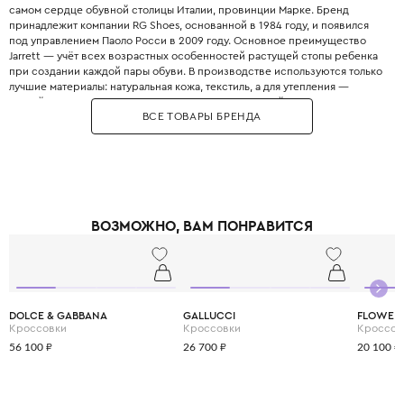
самом сердце обувной столицы Италии, провинции Марке. Бренд
принадлежит компании RG Shoes, основанной в 1984 году, и появился
под управлением Паоло Росси в 2009 году. Основное преимущество
Jarrett — учёт всех возрастных особенностей растущей стопы ребенка
при создании каждой пары обуви. В производстве используются только
лучшие материалы: натуральная кожа, текстиль, а для утепления —
мягкий кашемир и овчина. Jarrett выпускает широкий ассортимент
ВСЕ ТОВАРЫ БРЕНДА
обуви на любой сезон, включая ботинки, кеды, лоферы, балетки,
сандалии и сапоги. Все этапы производства от кройки до сборки
проходят в Италии, что позволяет гарантировать подлинно европейское
качество. Мастера Jarrett уделяют большое внимание не только
ортопедическим характеристикам, но и привлекательному дизайну,
создавая по-настоящему стильную обувь. Обувь бренда отличается
легкостью, удобством и высокой износостойкостью, что особенно
ВОЗМОЖНО, ВАМ ПОНРАВИТСЯ
важно для активных детей. Jarrett выпускает обувь ограниченными
партиями, что позволяет компании концентрироваться на контроле
качества и продуманности каждой модели. Для самых холодных зим
Jarrett предлагает стеганые кеды и ботинки с подкладкой из кашемира и
высокой тракторной подошвой для максимального тепла и
безопасности. Выбирая Jarrett, вы покупаете своему ребёнку идеальное
DOLCE & GABBANA
GALLUCCI
FLOWER
сочетание традиционного итальянского мастерства и современных
Кроссовки
Кроссовки
Кроссов
технологий для здоровья его ножек.
56 100 ₽
26 700 ₽
20 100 ₽