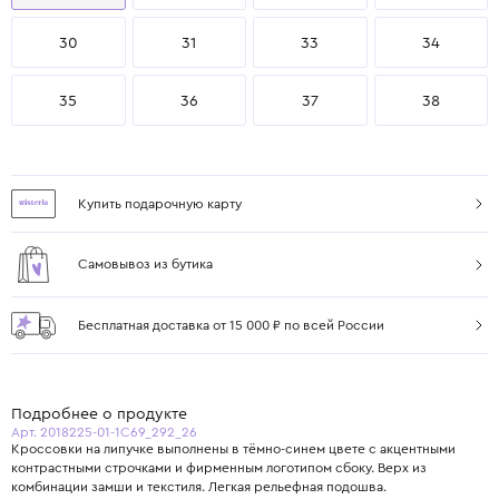
30
31
33
34
35
36
37
38
Купить подарочную карту
Самовывоз из бутика
Бесплатная доставка от 15 000 ₽ по всей России
Подробнее о продукте
Арт. 2018225-01-1C69_292_26
Кроссовки на липучке выполнены в тёмно-синем цвете с акцентными
контрастными строчками и фирменным логотипом сбоку. Верх из
комбинации замши и текстиля. Легкая рельефная подошва.