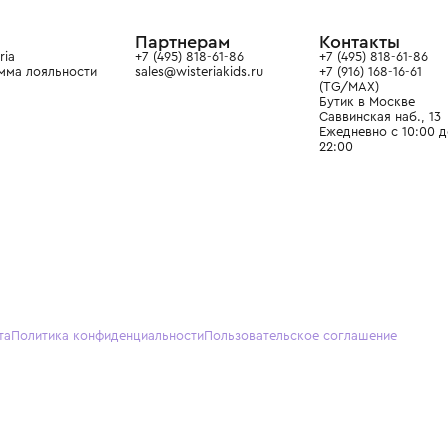
ain. Эстетика здесь воспитывает
тся частью прекрасного мира
О нас
Партнерам
Кон
О Wisteria
+7 (495) 818-61-86
+7 (49
Программа лояльности
sales@wisteriakids.ru
+7 (91
(TG/M
Бутик
Саввин
Ежедн
22:00