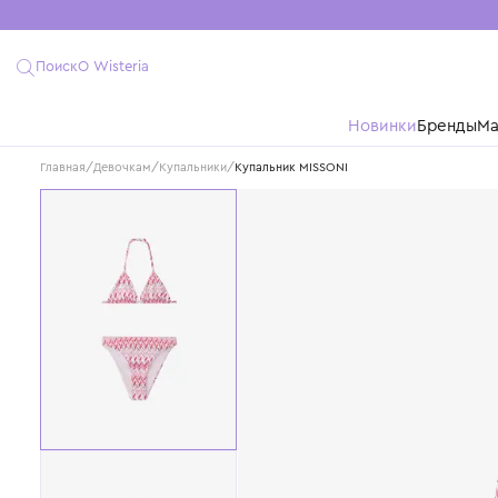
Поиск
О Wisteria
Новинки
Бре
Главная
/
Девочкам
/
Купальники
/
Купальник MISSONI