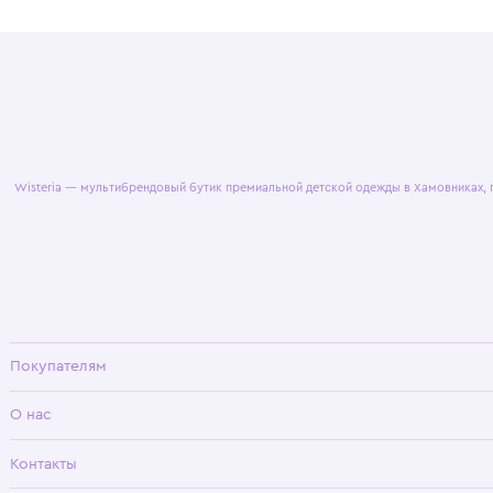
© 2025 WisteriaKids
Публична