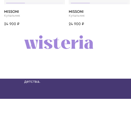
4 года
6 лет
8 лет
10 лет
4 года
6 лет
8 лет
MISSONI
MISSONI
Купальник
Купальник
24 900 ₽
24 900 ₽
Бутик. Саввинская набережная, 13
Wisteria — мультибрендовый бутик премиальн
Хамовниках, представляющий более 60 брендо