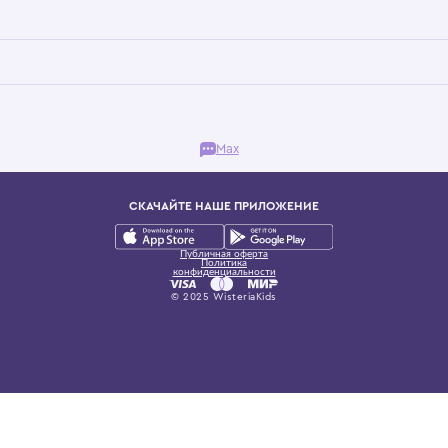
Бутик. Саввинская набережная, 13
ках, представляющий более 60 брендов сегмента люкс: Givenchy, Dolce&Gab
и навсегда становится частью прекрасного мира детс