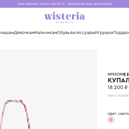
Valet-паркинг: 8 (495) 445-27-72 - припаркуем ваш авто
Бесплатная доставка при заказе от 15 000 ₽
Установите приложение, чтобы покупки были еще удо
нды
Малышам
Девочкам
Мальчикам
Обувь
Аксессуары
Игр