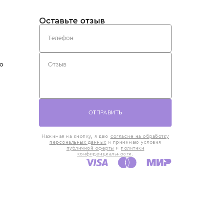
такты
Оставьте отзыв
5) 818-61-86
6) 168-16-61
AX)
 в Москве
ская наб., 13
евно с 10:00 до