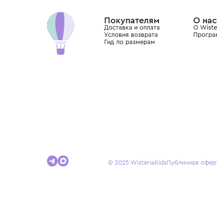
Dolce&Gabbana, Giorgio Armani, Elie Saab, Balm
вкус с первых дней жизни и навсегда станови
детства.
Покупателям
Доставка и оплата
Условия возврата
Гид по размерам