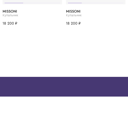
ВОЗМОЖНО, ВАМ ПОНРАВ
10 лет
8 лет
10 лет
12 лет
14 лет
8 лет
10 лет
MISSONI
MISSONI
Купальник
Купальник
18 200 ₽
18 200 ₽
ой детской одежды в
в сегмента люкс: Givenchy,