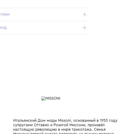
Подробнее о продукте
Арт. MYCA29-Z3724-100FU_080_8Y
Характеристики
Состав и уход