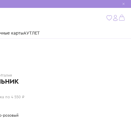
мобиль
бнее
ушки
Подарочные карты
АУТЛЕТ
MISSONI
Италия
КУПАЛЬНИК
18 200 ₽
или 4 платежа по 4 550 ₽
Цвет: светло-розовый