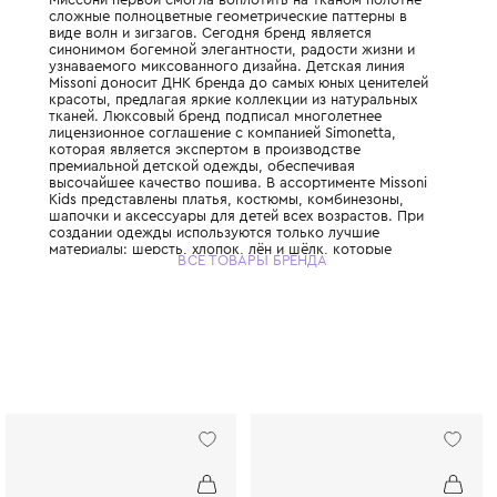
Итальянский Дом моды Missoni, основанный
супругами Оттавио и Розитой Миссони, пр
настоящую революцию в мире трикотажа.
Миссони первой смогла воплотить на ткан
сложные полноцветные геометрические па
виде волн и зигзагов. Сегодня бренд явля
синонимом богемной элегантности, радост
узнаваемого миксованного дизайна. Детск
Missoni доносит ДНК бренда до самых юны
красоты, предлагая яркие коллекции из н
тканей. Люксовый бренд подписал многол
лицензионное соглашение с компанией Sim
которая является экспертом в производст
премиальной детской одежды, обеспечива
высочайшее качество пошива. В ассортиме
Kids представлены платья, костюмы, комб
шапочки и аксессуары для детей всех воз
создании одежды используются только лу
материалы: шерсть, хлопок, лён и шёлк, к
ВСЕ ТОВАРЫ БРЕНДА
делают вещи мягкими и приятными к телу.
Missoni отличается классическими, комфо