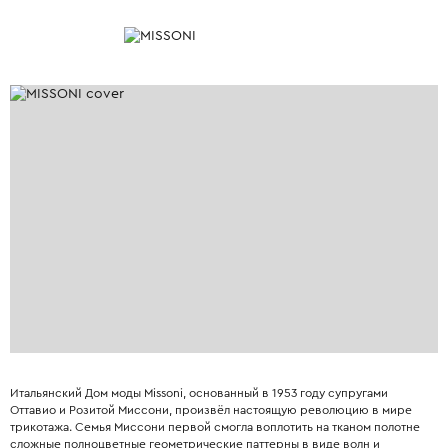
Итальянский Дом моды Missoni, основанный в 1953 году супругами
Оттавио и Розитой Миссони, произвёл настоящую революцию в мире
трикотажа. Семья Миссони первой смогла воплотить на тканом полотне
сложные полноцветные геометрические паттерны в виде волн и