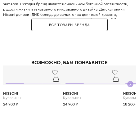
зигзагов. Сегодня бренд является синонимом богемной элегантности,
радости жизни и узнаваемого миксованного дизайна. Детская линия
Missoni доносит ДНК бренда до самых юных ценителей красоты,
предлагая яркие коллекции из натуральных тканей. Люксовый бренд
ВСЕ ТОВАРЫ БРЕНДА
подписал многолетнее лицензионное соглашение с компанией
Simonetta, которая является экспертом в производстве премиальной
детской одежды, обеспечивая высочайшее качество пошива. В
ассортименте Missoni Kids представлены платья, костюмы, комбинезоны,
шапочки и аксессуары для детей всех возрастов. При создании одежды
используются только лучшие материалы: шерсть, хлопок, лён и шёлк,
которые делают вещи мягкими и приятными к телу. Одежда Missoni
ВОЗМОЖНО, ВАМ ПОНРАВИТСЯ
отличается классическими, комфортными силуэтами, которые остаются
актуальными сезон за сезоном. Вязаные платья Missoni для девочек и
трикотажные костюмы для мальчиков позволяют создавать эффектные
образы без лишних усилий. Выбирая Missoni, вы дарите своему ребёнку
стиль, проверенный временем, и частичку итальянской модной истории,
наполненную красками и счастьем.
MISSONI
MISSONI
MISSONI
Купальник
Купальник
Купальн
24 900 ₽
24 900 ₽
18 200 ₽