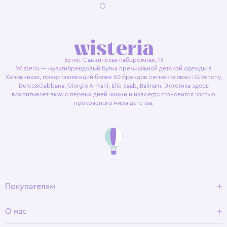
Бутик. Саввинская набережная, 13
Wisteria — мультибрендовый бутик премиальной детской одежды в
Хамовниках, представляющий более 60 брендов сегмента люкс: Givenchy,
Dolce&Gabbana, Giorgio Armani, Elie Saab, Balmain. Эстетика здесь
воспитывает вкус с первых дней жизни и навсегда становится частью
прекрасного мира детства.
Покупателям
Доставка и оплата
О нас
Условия возврата
Гид по размерам