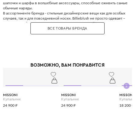
шапочки и шарфы в волшебные аксессуары, способные оживить самые
обычные наряды.
В ассортименте бренда - стильные дизайнерские вещи как для особых
случаев, так и для повседневной носки. Billieblush не просто одевает –
он дарит свободу двигаться, смеяться и расти в своём ритме.
ВСЕ ТОВАРЫ БРЕНДА
ВОЗМОЖНО, ВАМ ПОНРАВИТСЯ
MISSONI
MISSONI
MISSONI
Купальник
Купальник
Купальн
24 900 ₽
24 900 ₽
18 200 ₽