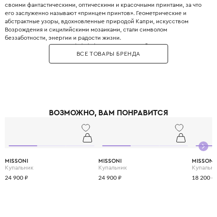
своими фантастическими, оптическими и красочными принтами, за что
его заслуженно называют «принцем принтов». Геометрические и
абстрактные узоры, вдохновленные природой Капри, искусством
Возрождения и сицилийскими мозаиками, стали символом
беззаботности, энергии и радости жизни.
В 2017 году на выставке Pitti Bimbo во Флоренции была представлена
ВСЕ ТОВАРЫ БРЕНДА
детская линия, которая практически полностью повторяет взрослые
коллекции. Emilio Pucci Junior - это настоящий взрыв цвета и позитива,
это выбор для активных и творческих детей, которые не боятся быть в
центре внимания. Одежда из мягкого шелкового джерси с культовыми
принтами Vivara дарит ощущение праздника и свободы каждый день.
ВОЗМОЖНО, ВАМ ПОНРАВИТСЯ
MISSONI
MISSONI
MISSONI
Купальник
Купальник
Купальн
24 900 ₽
24 900 ₽
18 200 ₽