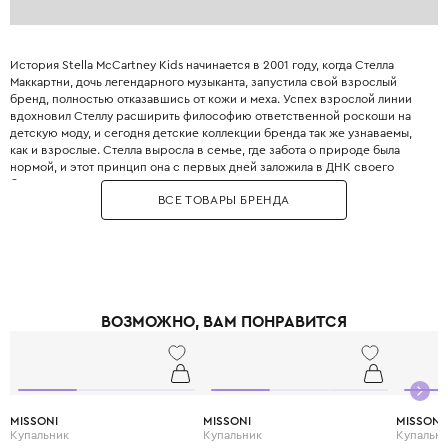
История Stella McCartney Kids начинается в 2001 году, когда Стелла
Маккартни, дочь легендарного музыканта, запустила свой взрослый
бренд, полностью отказавшись от кожи и меха. Успех взрослой линии
вдохновил Стеллу расширить философию ответственной роскоши на
детскую моду, и сегодня детские коллекции бренда так же узнаваемы,
как и взрослые. Стелла выросла в семье, где забота о природе была
нормой, и этот принцип она с первых дней заложила в ДНК своего
бренда. Бренд использует только инновационные экологичные
ВСЕ ТОВАРЫ БРЕНДА
материалы: органический хлопок, переработанный полиэстер, вискозу
из вторичного сырья и запатентованные веганские материалы. Яркие
принты, абстрактные узоры и смелые цветовые решения делают каждый
образ уникальным и запоминающимся. При этом одежда идеально
подходит для активных детей: мягкие трикотажные ткани не сковывают
движения, а бесшовные технологии исключают натирание. Stella
McCartney Kids создаётся небольшими партиями, соответствуя
ВОЗМОЖНО, ВАМ ПОНРАВИТСЯ
принципам slow fashion: каждая вещь остаётся актуальной не один
сезон. Выбирая Stella McCartney Kids, вы инвестируете в стиль, комфорт
и будущее планеты.
MISSONI
MISSONI
MISSONI
Купальник
Купальник
Купальн