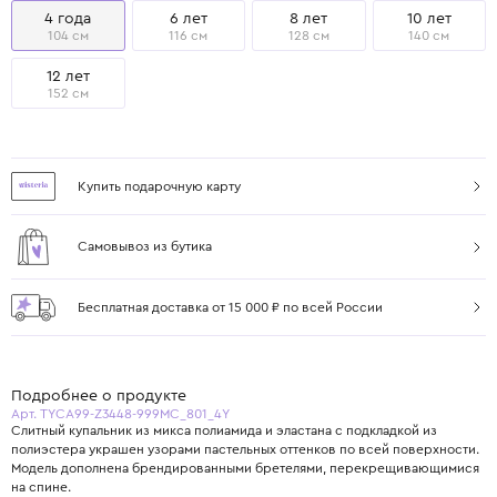
4 года
6 лет
8 лет
10 лет
104 см
116 см
128 см
140 см
12 лет
152 см
Купить подарочную карту
Самовывоз из бутика
Бесплатная доставка от 15 000 ₽ по всей России
Подробнее о продукте
Арт. TYCA99-Z3448-999MC_801_4Y
Слитный купальник из микса полиамида и эластана с подкладкой из
полиэстера украшен узорами пастельных оттенков по всей поверхности.
Модель дополнена брендированными бретелями, перекрещивающимися
на спине.