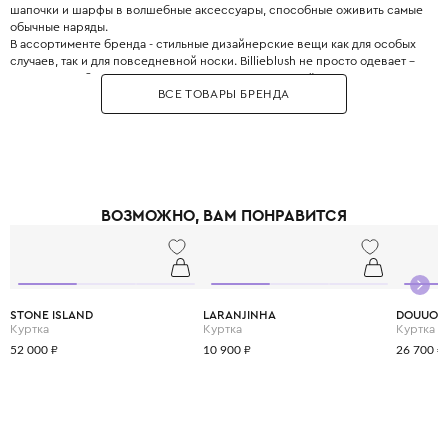
шапочки и шарфы в волшебные аксессуары, способные оживить самые
обычные наряды.
В ассортименте бренда - стильные дизайнерские вещи как для особых
случаев, так и для повседневной носки. Billieblush не просто одевает –
он дарит свободу двигаться, смеяться и расти в своём ритме.
ВСЕ ТОВАРЫ БРЕНДА
ВОЗМОЖНО, ВАМ ПОНРАВИТСЯ
STONE ISLAND
LARANJINHA
DOUUOD
Куртка
Куртка
Куртка
52 000 ₽
10 900 ₽
26 700 ₽