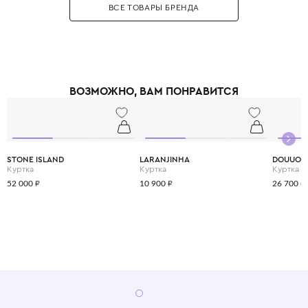
ВСЕ ТОВАРЫ БРЕНДА
мелочей, чтобы обеспечить не только стильный внешний вид, но и
максимальный комфорт.
ВОЗМОЖНО, ВАМ ПОНРАВИТСЯ
STONE ISLAND
LARANJINHA
DOUUOD
Куртка
Куртка
Куртка
52 000 ₽
10 900 ₽
26 700 ₽