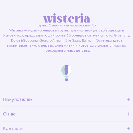
Бутик. Саввинская набережная, 13
Wisteria — мультибрендовый бутик премиальной детской одежды в
Хамовниках, представляющий более 60 брендов сегмента люкс: Givenchy,
Dolce&Gabbana, Giorgio Armani, Elie Saab, Balmain. Эстетика здесь
воспитывает вкус с первых дней жизни и навсегда становится частью
прекрасного мира детства.
Покупателям
Доставка и оплата
О нас
Условия возврата
Гид по размерам
О Wisteria
Контакты
Программа лояльности