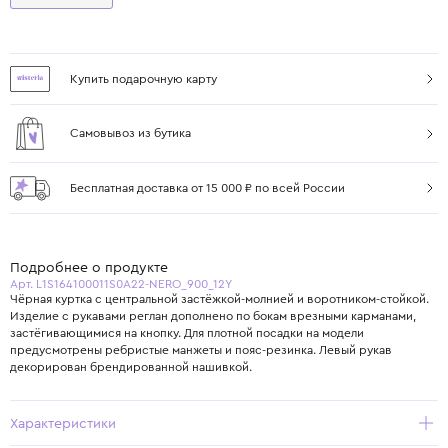
Купить подарочную карту
Самовывоз из бутика
Бесплатная доставка от 15 000 ₽ по всей России
Подробнее о продукте
Арт. L1S164100011S0A22-NERO_900_12Y
Чёрная куртка с центральной застёжкой-молнией и воротником-стойкой.
Изделие с рукавами реглан дополнено по бокам врезными карманами,
застёгивающимися на кнопку. Для плотной посадки на модели
предусмотрены ребристые манжеты и пояс-резинка. Левый рукав
декорирован брендированной нашивкой.
Характеристики