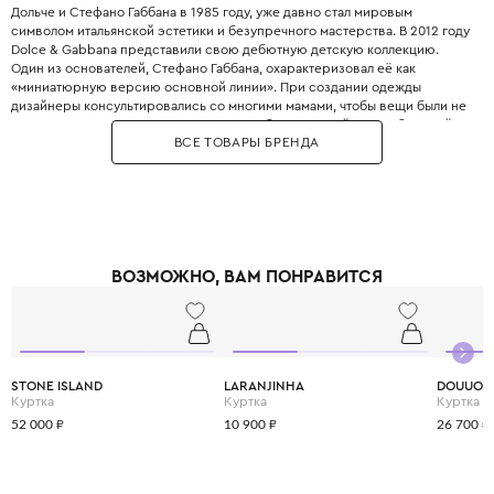
Дольче и Стефано Габбана в 1985 году, уже давно стал мировым
символом итальянской эстетики и безупречного мастерства. В 2012 году
Dolce & Gabbana представили свою дебютную детскую коллекцию.
Один из основателей, Стефано Габбана, охарактеризовал её как
«миниатюрную версию основной линии». При создании одежды
дизайнеры консультировались со многими мамами, чтобы вещи были не
только стильными, но и максимально удобными. Дизайнеры с большой
ВСЕ ТОВАРЫ БРЕНДА
любовью и вниманием перенесли в детский гардероб все коды
взрослой моды: яркие цветочные принты, благородное кружево,
королевские короны, леопардовые узоры и виртуозную филигранную
вышивку, часто выполненную вручную.
Одежда Dolce & Gabbana — это не просто способ выглядеть красиво.
Это возможность подчеркнуть яркую индивидуальность вашего
ребёнка, с ранних лет привить ему уверенность в себе и хороший вкус,
ВОЗМОЖНО, ВАМ ПОНРАВИТСЯ
а главное - сделать его детство по-настоящему незабываемым и
стильным.
STONE ISLAND
LARANJINHA
DOUUOD
Куртка
Куртка
Куртка
52 000 ₽
10 900 ₽
26 700 ₽