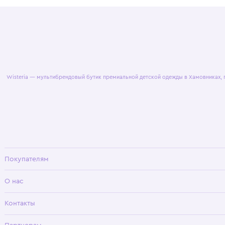
© 2025 WisteriaKids
Публична