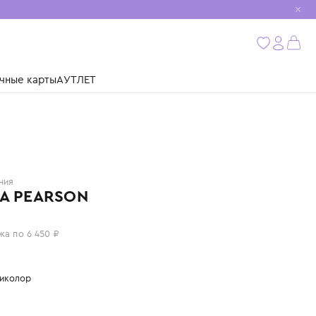
мобиль
бнее
ушки
Подарочные карты
АУТЛЕТ
MOLO
Дания
КУРТКА PEARSON
25 800 ₽
или 4 платежа по 6 450 ₽
Цвет: мультиколор