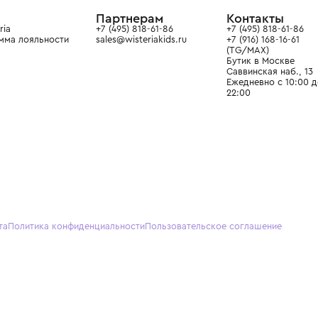
ой детской одежды в
в сегмента люкс: Givenchy,
ain. Эстетика здесь воспитывает
тся частью прекрасного мира
О нас
Партнерам
Кон
О Wisteria
+7 (495) 818-61-86
+7 (49
Программа лояльности
sales@wisteriakids.ru
+7 (91
(TG/M
Бутик
Саввин
Ежедн
22:00