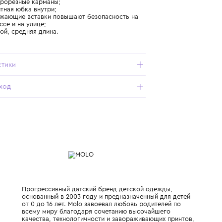
активности;
- подкладка из тактильно приятного флиса;
- не менее 50 % переработанного полиэстера в составе;
- нарукавный карман для ски-пасса, внутренний карман
для личных вещей;
- трикотажные манжеты с проймой для большого пальца
и регулировкой на липучках;
- воротник-стойка переходит в несъемный капюшон;
- ветрозащитный клапан в верхней части молнии;
- боковые прорезные карманы;
- снегозащитная юбка внутри;
- светоотражающие вставки повышают безопасность на
лыжной трассе и на улице;
- прямой крой, средняя длина.
Характеристики
Состав и уход