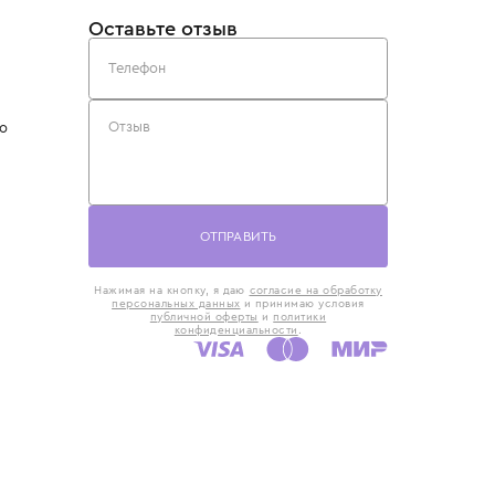
такты
Оставьте отзыв
5) 818-61-86
6) 168-16-61
AX)
 в Москве
ская наб., 13
евно с 10:00 до