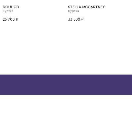
ВОЗМОЖНО, ВАМ ПОНРАВ
1+ год
8 лет
10 лет
12 лет
14 лет
4 года
8 лет
DOUUOD
STELLA MCCARTNEY
Куртка
Куртка
26 700 ₽
33 500 ₽