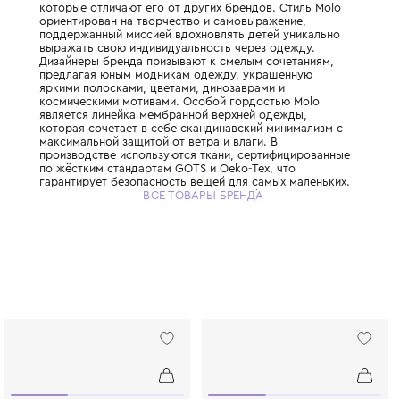
Прогрессивный датский бренд детской од
основанный в 2003 году и предназначенны
от 0 до 16 лет. Molo завоевал любовь роди
всему миру благодаря сочетанию высоча
качества, технологичности и завораживаю
которые отличают его от других брендов.
ориентирован на творчество и самовыраж
поддержанный миссией вдохновлять детей
выражать свою индивидуальность через о
Дизайнеры бренда призывают к смелым со
предлагая юным модникам одежду, украш
яркими полосками, цветами, динозаврами 
космическими мотивами. Особой гордост
является линейка мембранной верхней од
которая сочетает в себе скандинавский м
максимальной защитой от ветра и влаги. В
производстве используются ткани, серти
по жёстким стандартам GOTS и Oeko-Tex, 
гарантирует безопасность вещей для самы
Molo придерживается принципов устойчиво
ВСЕ ТОВАРЫ БРЕНДА