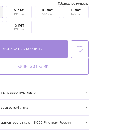
Размер
Таблица размеров
7 лет
9 лет
10 лет
11 лет
122 см
134 см
140 см
146 см
14 лет
16 лет
167 см
173 см
ДОБАВИТЬ В КОРЗИНУ
КУПИТЬ В 1 КЛИК
Купить подарочную карту
Самовывоз из бутика