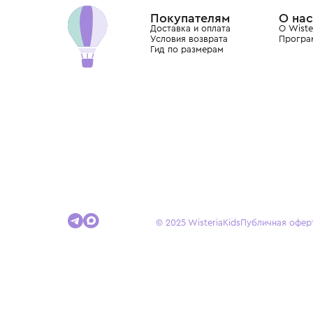
Wisteria — мультибрендовый бутик премиальн
Хамовниках, представляющий более 60 брендо
Dolce&Gabbana, Giorgio Armani, Elie Saab, Balm
вкус с первых дней жизни и навсегда станови
детства.
Покупателям
Доставка и оплата
Условия возврата
Гид по размерам