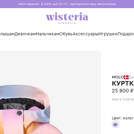
Valet-паркинг: 8 (495) 445-27-72 - припаркуем ваш авто
Бесплатная доставка при заказе от 15 000 ₽
Установите приложение, чтобы покупки были еще удо
нды
Малышам
Девочкам
Мальчикам
Обувь
Аксессуары
Игр