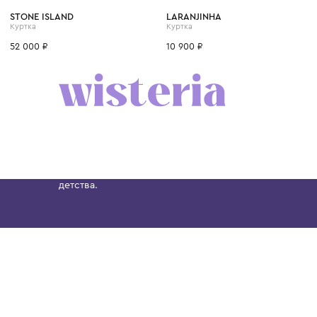
14 лет
10 лет
12 лет
6 лет
8 лет
1 год
6 мес.
9 мес.
STONE ISLAND
LARANJINHA
Куртка
Куртка
52 000 ₽
10 900 ₽
Бутик. Саввинская набережная, 13