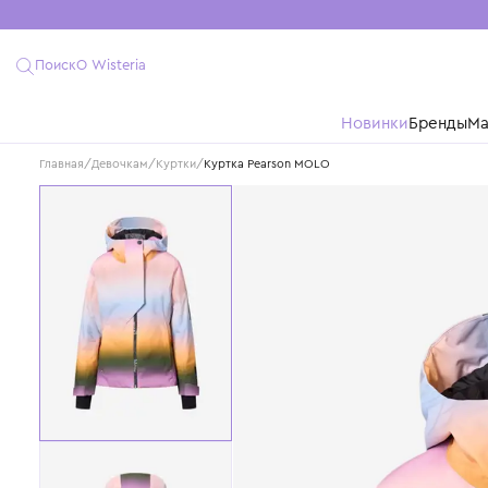
Поиск
О Wisteria
Новинки
Бре
Главная
/
Девочкам
/
Куртки
/
Куртка Pearson MOLO