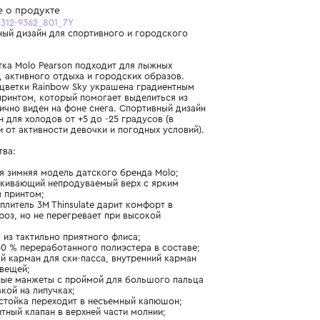
Бесплатная доставка от 15 000 ₽ по всей России
Подробнее о продукте
Арт. 5W25M312-9362_801_7Y
Технологичный дизайн для спортивного и городского
стиля
Зимняя куртка Molo Pearson подходит для лыжных
комплектов, активного отдыха и городских образов.
Модель расцветки Rainbow Sky украшена градиентным
радужным принтом, который помогает выделиться из
толпы и отлично виден на фоне снега. Спортивный дизайн
адаптирован для холодов от +5 до -25 градусов (в
зависимости от активности девочки и погодных условий).
Преимущества:
- спортивная зимняя модель датского бренда Molo;
- водоотталкивающий непродуваемый верх с ярким
поперечным принтом;
- легкий утеплитель 3M Thinsulate дарит комфорт в
сильный мороз, но не перегревает при высокой