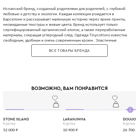
Испанский бренд, созданный родителями для родителей, с глубокой
любовью к детству и экологии. Каждая коллекция рождается в
Барселоне и рассказывает маленькую историю через яркие принты,
неожиданные текстуры и живые цвета. Бренд использует только
сертифицированный органический хлопок, а также переработанные
материалы, сокращая углеродный след. Одежда Tinycottons известна
свободным, удобным и очень современным кроем . Эластичные
манжеты, мягкие резинки и плоские швы обеспечивают максимальную
ВСЕ ТОВАРЫ БРЕНДА
свободу движений для игр и сна. Принты являются визитной карточкой
бренда: забавные животные, абстрактные узоры, коллаборации с
современными иллюстраторами. Все краски безопасны для детей и не
выцветают даже после множества стирок. Позвольте вашему ребёнку
носить искусство с первого года жизни.
ВОЗМОЖНО, ВАМ ПОНРАВИТСЯ
STONE ISLAND
LARANJINHA
DOUUOD
Куртка
Куртка
Куртка
52 000 ₽
10 900 ₽
26 700 ₽