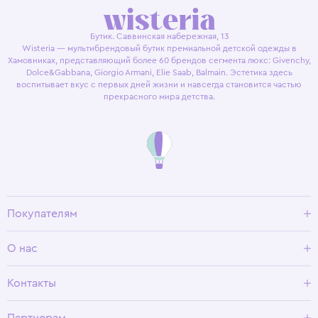
Бутик. Саввинская набережная, 13
Wisteria — мультибрендовый бутик премиальной детской одежды в
Хамовниках, представляющий более 60 брендов сегмента люкс: Givenchy,
Dolce&Gabbana, Giorgio Armani, Elie Saab, Balmain. Эстетика здесь
воспитывает вкус с первых дней жизни и навсегда становится частью
прекрасного мира детства.
Покупателям
Доставка и оплата
О нас
Условия возврата
Гид по размерам
О Wisteria
Контакты
Программа лояльности
Партнерам