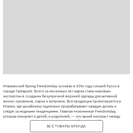
Итальянский бренд Freedomday основан в 2014 году семьей Руссо в
городе Галларате. Всего за несколько лет марка стала мировым
экспертом в создании безупречной верхней одежды для активной
жизни: пуховиков, парок и ветровок. Вся продукция проектируется в
Италии, где дизайнеры тщательно прорабатывают каждую деталь и
следят за модными тенденциями. Главная «изюминка» Freedomday,
которая покоряет и детей, и родителей, — это яркий контраст между
сдержанным верхом и невероятно красивой подкладкой. Внутри
ВСЕ ТОВАРЫ БРЕНДА
каждой куртки или комбинезона скрываются выразительные
фотопринты с природными ландшафтами и сюжетами, вдохновленными