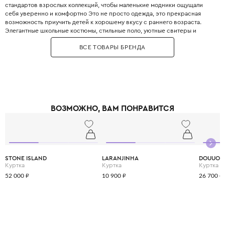
стандартов взрослых коллекций, чтобы маленькие модники ощущали
себя уверенно и комфортно Это не просто одежда, это прекрасная
возможность приучить детей к хорошему вкусу с раннего возраста.
Элегантные школьные костюмы, стильные поло, уютные свитеры и
практичные пуховики. Каждая деталь одежды Boss продумана до
ВСЕ ТОВАРЫ БРЕНДА
мелочей, чтобы обеспечить не только стильный внешний вид, но и
максимальный комфорт.
ВОЗМОЖНО, ВАМ ПОНРАВИТСЯ
STONE ISLAND
LARANJINHA
DOUUOD
Куртка
Куртка
Куртка
52 000 ₽
10 900 ₽
26 700 ₽