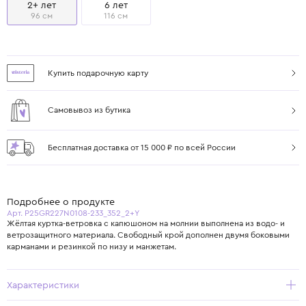
2+ лет
6 лет
96 см
116 см
Купить подарочную карту
Самовывоз из бутика
Бесплатная доставка от 15 000 ₽ по всей России
Подробнее о продукте
Арт. P25GR227N0108-233_352_2+Y
Жёлтая куртка-ветровка с капюшоном на молнии выполнена из водо- и
ветрозащитного материала. Свободный крой дополнен двумя боковыми
карманами и резинкой по низу и манжетам.
Характеристики