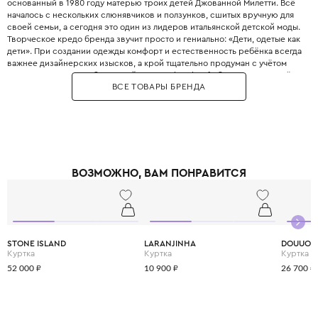
основанный в 1980 году матерью троих детей Джованной Милетти. Всё
началось с нескольких слюнявчиков и ползунков, сшитых вручную для
своей семьи, а сегодня это один из лидеров итальянской детской моды.
Творческое кредо бренда звучит просто и гениально: «Дети, одетые как
дети». При создании одежды комфорт и естественность ребёнка всегда
важнее дизайнерских изысков, а крой тщательно продуман с учётом
всех возрастных особенностей. Философия Il Gufo базируется на трёх
ВСЕ ТОВАРЫ БРЕНДА
китах: качество материалов, продуманность деталей и эксклюзивность,
что сделало бренд эталоном качества. Для пошива одежды
используются преимущественно натуральные ткани от лучших
поставщиков Италии, которые часто создаются под заказ специально
для Il Gufo. Несмотря на свою популярность, Il Gufo сохраняет статус
семейного бизнеса, где к каждому отношению относятся с
прозрачностью, страстью и честностью. Il Gufo — это выбор родителей,
ВОЗМОЖНО, ВАМ ПОНРАВИТСЯ
которые ценят настоящее итальянское качество и хотят,, чтобы ребёнок
выглядел стильно, оставаясь при этом свободным и активным.
STONE ISLAND
LARANJINHA
DOUUOD
Куртка
Куртка
Куртка
52 000 ₽
10 900 ₽
26 700 ₽