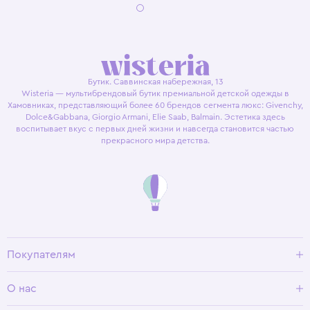
Бутик. Саввинская набережная, 13
Wisteria — мультибрендовый бутик премиальной детской одежды в
Хамовниках, представляющий более 60 брендов сегмента люкс: Givenchy,
Dolce&Gabbana, Giorgio Armani, Elie Saab, Balmain. Эстетика здесь
воспитывает вкус с первых дней жизни и навсегда становится частью
прекрасного мира детства.
Покупателям
Доставка и оплата
О нас
Условия возврата
Гид по размерам