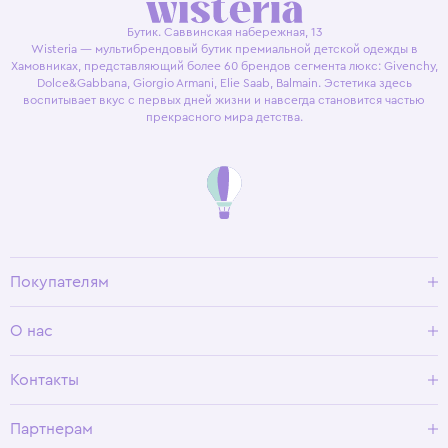
Бутик. Саввинская набережная, 13
Wisteria — мультибрендовый бутик премиальной детской одежды в
Хамовниках, представляющий более 60 брендов сегмента люкс: Givenchy,
Dolce&Gabbana, Giorgio Armani, Elie Saab, Balmain. Эстетика здесь
воспитывает вкус с первых дней жизни и навсегда становится частью
прекрасного мира детства.
Покупателям
Доставка и оплата
О нас
Условия возврата
Гид по размерам
О Wisteria
Контакты
Программа лояльности
Партнерам