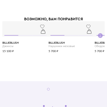
ВОЗМОЖНО, ВАМ ПОНРАВИТСЯ
BILLIEBLUSH
BILLIEBLUSH
BILLIEBL
Джинсы
Наушники меховые
Ободок
15 100 ₽
5 700 ₽
5 700 ₽