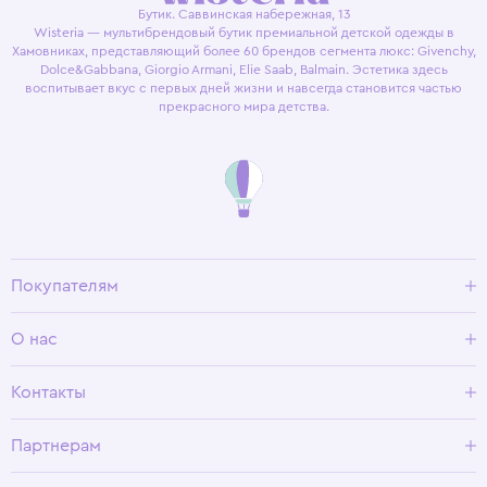
Бутик. Саввинская набережная, 13
Wisteria — мультибрендовый бутик премиальной детской одежды в
Хамовниках, представляющий более 60 брендов сегмента люкс: Givenchy,
Dolce&Gabbana, Giorgio Armani, Elie Saab, Balmain. Эстетика здесь
воспитывает вкус с первых дней жизни и навсегда становится частью
прекрасного мира детства.
Покупателям
Доставка и оплата
О нас
Условия возврата
Гид по размерам
О Wisteria
Контакты
Программа лояльности
Партнерам