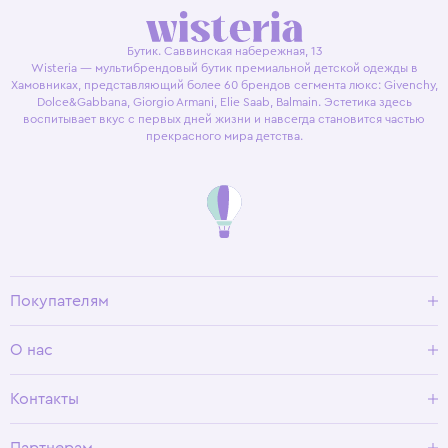
Бутик. Саввинская набережная, 13
Wisteria — мультибрендовый бутик премиальной детской одежды в
Хамовниках, представляющий более 60 брендов сегмента люкс: Givenchy,
Dolce&Gabbana, Giorgio Armani, Elie Saab, Balmain. Эстетика здесь
воспитывает вкус с первых дней жизни и навсегда становится частью
прекрасного мира детства.
Покупателям
Доставка и оплата
О нас
Условия возврата
Гид по размерам
О Wisteria
Контакты
Программа лояльности
Партнерам