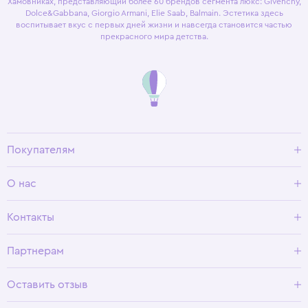
Хамовниках, представляющий более 60 брендов сегмента люкс: Givenchy,
Dolce&Gabbana, Giorgio Armani, Elie Saab, Balmain. Эстетика здесь
воспитывает вкус с первых дней жизни и навсегда становится частью
прекрасного мира детства.
Покупателям
Доставка и оплата
О нас
Условия возврата
Гид по размерам
О Wisteria
Контакты
Программа лояльности
Партнерам
Оставить отзыв