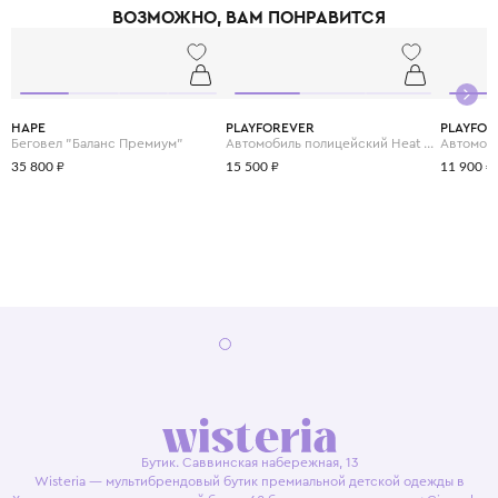
ВОЗМОЖНО, ВАМ ПОНРАВИТСЯ
HAPE
PLAYFOREVER
PLAYFOR
Беговел "Баланс Премиум"
Автомобиль полицейский Heat Voiture De Police
Автомоб
35 800 ₽
15 500 ₽
11 900 ₽
Бутик. Саввинская набережная, 13
Wisteria — мультибрендовый бутик премиальной детской одежды в