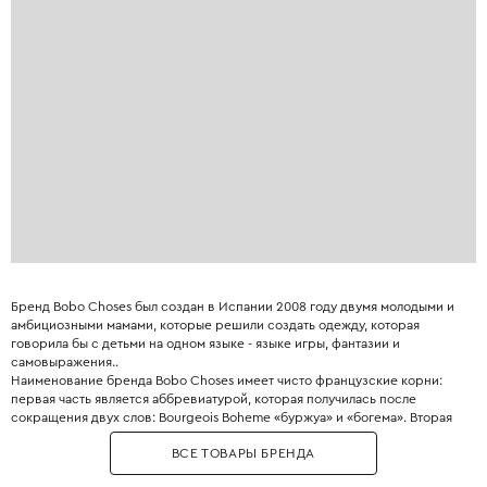
Бренд Bobo Choses был создан в Испании 2008 году двумя молодыми и
амбициозными мамами, которые решили создать одежду, которая
говорила бы с детьми на одном языке - языке игры, фантазии и
самовыражения..
Наименование бренда Bobo Choses имеет чисто французские корни:
первая часть является аббревиатурой, которая получилась после
сокращения двух слов: Bourgeois Boheme «буржуа» и «богема». Вторая
часть переводится как «вещи».
ВСЕ ТОВАРЫ БРЕНДА
Главное отличие Bobo Choses - узнаваемый художественный стиль:
наивные принты, комфортные свободные силуэты и использование