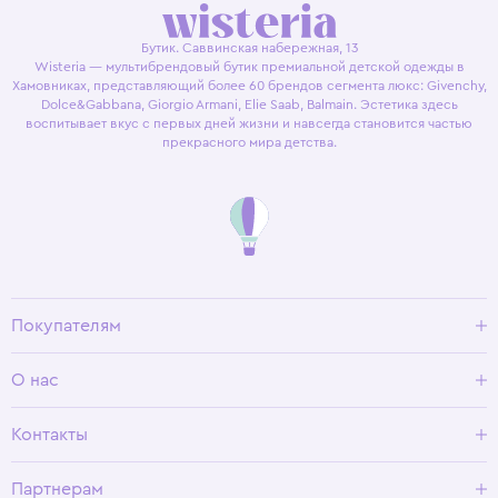
Бутик. Саввинская набережная, 13
Wisteria — мультибрендовый бутик премиальной детской одежды в
Хамовниках, представляющий более 60 брендов сегмента люкс: Givenchy,
Dolce&Gabbana, Giorgio Armani, Elie Saab, Balmain. Эстетика здесь
воспитывает вкус с первых дней жизни и навсегда становится частью
прекрасного мира детства.
Покупателям
Доставка и оплата
О нас
Условия возврата
Гид по размерам
О Wisteria
Контакты
Программа лояльности
Партнерам