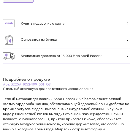
Купить подарочную карту
Самовывоз из бутика
Бесплатная доставка от 15 000 ₽ по всей России
Подробнее о продукте
Арт. B225AH052-199_001_OS
Стильный аксессуар для постоянного использования
Теплый матрасик для коляски Bobo Choses х Binibamba станет важной
частью гардероба малыша, обеспечивающей здоровый сон и удобство во
время прогулок. Модель выполнена из натуральной овчины. Рисунок в
виде разноцветной клетки выглядит стильно и жизнерадостно. Овчина
полностью гипоаллергенна, приятно прилегает к коже, обеспечивает
отличную воздухопроницаемость, хорошо держит тепло, что особенно
важно в холодное время года. Матрасик сохраняет форму и