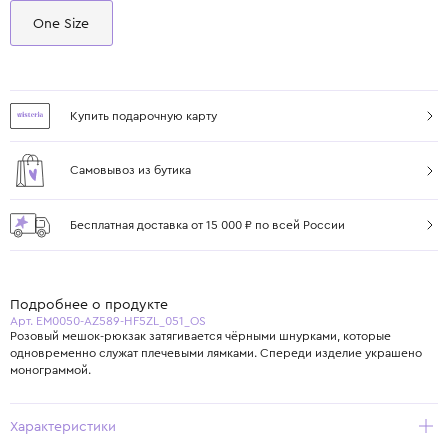
One Size
Купить подарочную карту
Самовывоз из бутика
Бесплатная доставка от 15 000 ₽ по всей России
Подробнее о продукте
Арт. EM0050-AZ589-HF5ZL_051_OS
Розовый мешок-рюкзак затягивается чёрными шнурками, которые
одновременно служат плечевыми лямками. Спереди изделие украшено
монограммой.
Характеристики