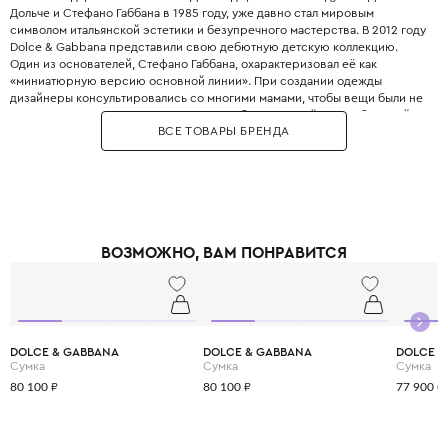
Дольче и Стефано Габбана в 1985 году, уже давно стал мировым
символом итальянской эстетики и безупречного мастерства. В 2012 году
Dolce & Gabbana представили свою дебютную детскую коллекцию.
Один из основателей, Стефано Габбана, охарактеризовал её как
«миниатюрную версию основной линии». При создании одежды
дизайнеры консультировались со многими мамами, чтобы вещи были не
только стильными, но и максимально удобными. Дизайнеры с большой
ВСЕ ТОВАРЫ БРЕНДА
любовью и вниманием перенесли в детский гардероб все коды
взрослой моды: яркие цветочные принты, благородное кружево,
королевские короны, леопардовые узоры и виртуозную филигранную
вышивку, часто выполненную вручную.
Одежда Dolce & Gabbana — это не просто способ выглядеть красиво.
Это возможность подчеркнуть яркую индивидуальность вашего
ребёнка, с ранних лет привить ему уверенность в себе и хороший вкус,
ВОЗМОЖНО, ВАМ ПОНРАВИТСЯ
а главное - сделать его детство по-настоящему незабываемым и
стильным.
DOLCE & GABBANA
DOLCE & GABBANA
DOLCE &
Сумка
Сумка
Сумка
80 100 ₽
80 100 ₽
77 900 ₽