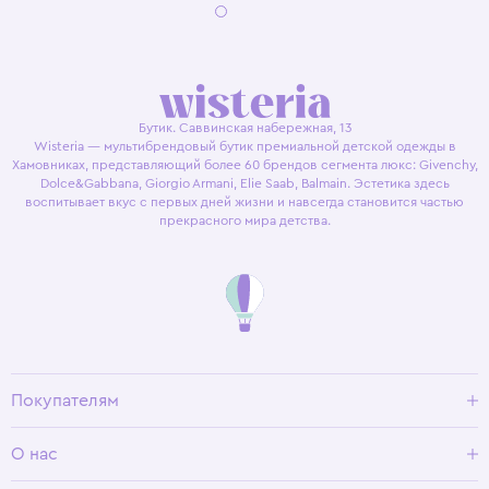
Бутик. Саввинская набережная, 13
Wisteria — мультибрендовый бутик премиальной детской одежды в
Хамовниках, представляющий более 60 брендов сегмента люкс: Givenchy,
Dolce&Gabbana, Giorgio Armani, Elie Saab, Balmain. Эстетика здесь
воспитывает вкус с первых дней жизни и навсегда становится частью
прекрасного мира детства.
Покупателям
Доставка и оплата
О нас
Условия возврата
Гид по размерам