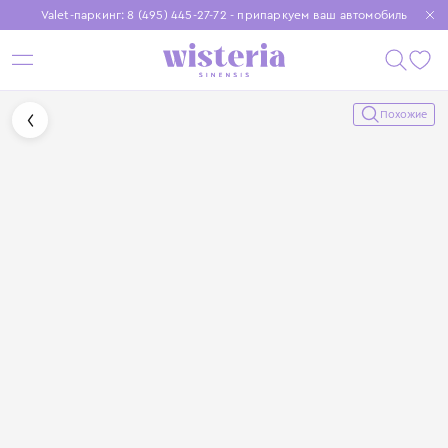
Valet-паркинг: 8 (495) 445-27-72 - припаркуем ваш автомобиль
Бесплатная доставка при заказе от 15 000 ₽
Установите приложение, чтобы покупки были еще удобнее
Похожие