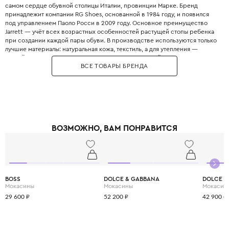
самом сердце обувной столицы Италии, провинции Марке. Бренд
принадлежит компании RG Shoes, основанной в 1984 году, и появился
под управлением Паоло Росси в 2009 году. Основное преимущество
Jarrett — учёт всех возрастных особенностей растущей стопы ребенка
при создании каждой пары обуви. В производстве используются только
лучшие материалы: натуральная кожа, текстиль, а для утепления —
мягкий кашемир и овчина. Jarrett выпускает широкий ассортимент
ВСЕ ТОВАРЫ БРЕНДА
обуви на любой сезон, включая ботинки, кеды, лоферы, балетки,
сандалии и сапоги. Все этапы производства от кройки до сборки
проходят в Италии, что позволяет гарантировать подлинно европейское
качество. Мастера Jarrett уделяют большое внимание не только
ортопедическим характеристикам, но и привлекательному дизайну,
создавая по-настоящему стильную обувь. Обувь бренда отличается
легкостью, удобством и высокой износостойкостью, что особенно
ВОЗМОЖНО, ВАМ ПОНРАВИТСЯ
важно для активных детей. Jarrett выпускает обувь ограниченными
партиями, что позволяет компании концентрироваться на контроле
качества и продуманности каждой модели. Для самых холодных зим
Jarrett предлагает стеганые кеды и ботинки с подкладкой из кашемира и
высокой тракторной подошвой для максимального тепла и
безопасности. Выбирая Jarrett, вы покупаете своему ребёнку идеальное
BOSS
DOLCE & GABBANA
DOLCE &
сочетание традиционного итальянского мастерства и современных
Мокасины
Мокасины
Мокасин
технологий для здоровья его ножек.
29 600 ₽
52 200 ₽
42 900 ₽