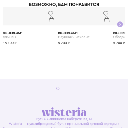
ВОЗМОЖНО, ВАМ ПОНРАВИТСЯ
BILLIEBLUSH
BILLIEBLUSH
BILLIEBL
Джинсы
Наушники меховые
Ободок
15 100 ₽
5 700 ₽
5 700 ₽
Бутик. Саввинская набережная, 13
Wisteria — мультибрендовый бутик премиальной детской одежды в