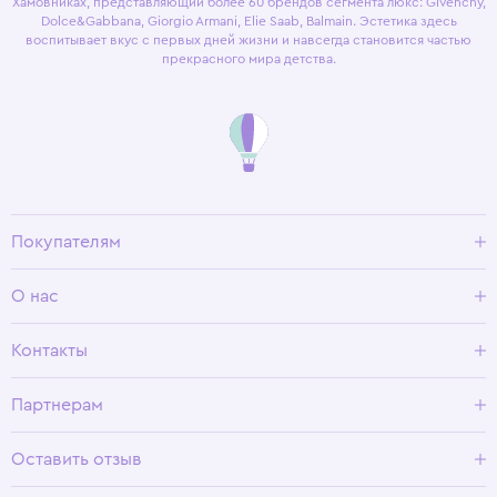
Хамовниках, представляющий более 60 брендов сегмента люкс: Givenchy,
Dolce&Gabbana, Giorgio Armani, Elie Saab, Balmain. Эстетика здесь
воспитывает вкус с первых дней жизни и навсегда становится частью
прекрасного мира детства.
Покупателям
Доставка и оплата
О нас
Условия возврата
Гид по размерам
О Wisteria
Контакты
Программа лояльности
Партнерам
Оставить отзыв