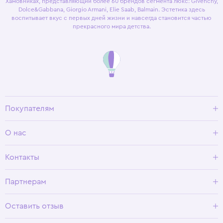
Хамовниках, представляющий более 60 брендов сегмента люкс: Givenchy,
Dolce&Gabbana, Giorgio Armani, Elie Saab, Balmain. Эстетика здесь
воспитывает вкус с первых дней жизни и навсегда становится частью
прекрасного мира детства.
Покупателям
Доставка и оплата
О нас
Условия возврата
Гид по размерам
О Wisteria
Контакты
Программа лояльности
Партнерам
Оставить отзыв