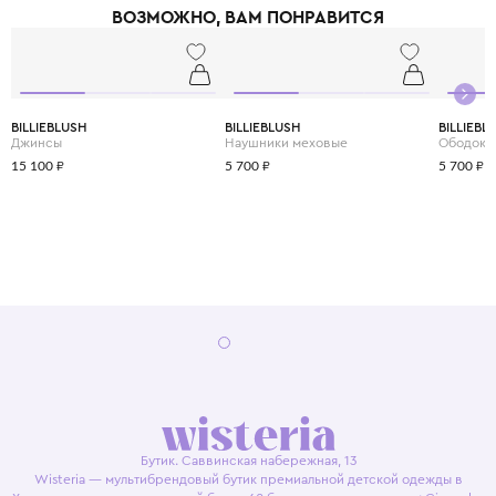
ВОЗМОЖНО, ВАМ ПОНРАВИТСЯ
BILLIEBLUSH
BILLIEBLUSH
BILLIEBL
Джинсы
Наушники меховые
Ободок
15 100 ₽
5 700 ₽
5 700 ₽
Бутик. Саввинская набережная, 13
Wisteria — мультибрендовый бутик премиальной детской одежды в