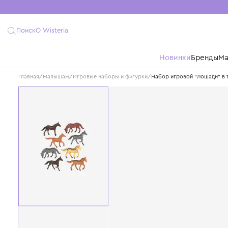
Поиск
О Wisteria
Новинки
Бре
Главная
/
Малышам
/
Игровые наборы и фигурки
/
Набор игровой "Ло