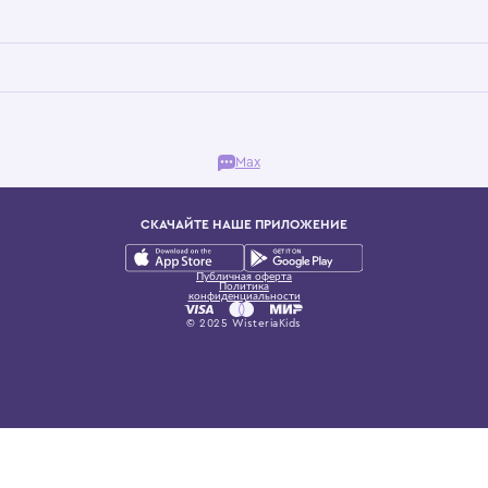
Бутик. Саввинская набережная, 13
ках, представляющий более 60 брендов сегмента люкс: Givenchy, Dolce&Gab
и навсегда становится частью прекрасного мира детс