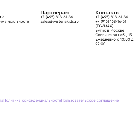
ain. Эстетика здесь воспитывает
тся частью прекрасного мира
О нас
Партнерам
Кон
О Wisteria
+7 (495) 818-61-86
+7 (49
Программа лояльности
sales@wisteriakids.ru
+7 (91
(TG/M
Бутик
Саввин
Ежедн
22:00