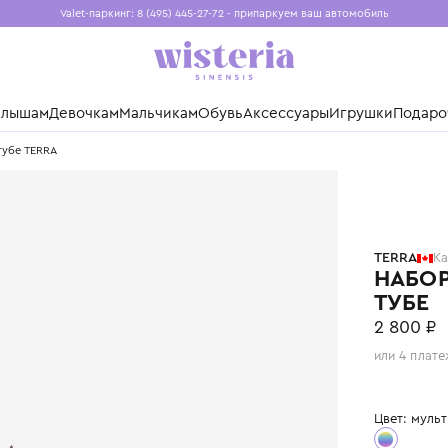
Valet-паркинг: 8 (495) 445-27-72 - припаркуем ваш авто
Бесплатная доставка при заказе от 15 000 ₽
Установите приложение, чтобы покупки были еще удо
нды
Малышам
Девочкам
Мальчикам
Обувь
Аксессуары
Игр
шади" в тубе TERRA