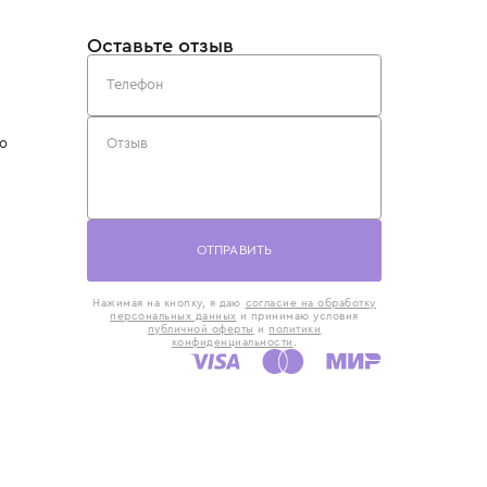
такты
Оставьте отзыв
5) 818-61-86
6) 168-16-61
AX)
 в Москве
ская наб., 13
евно с 10:00 до