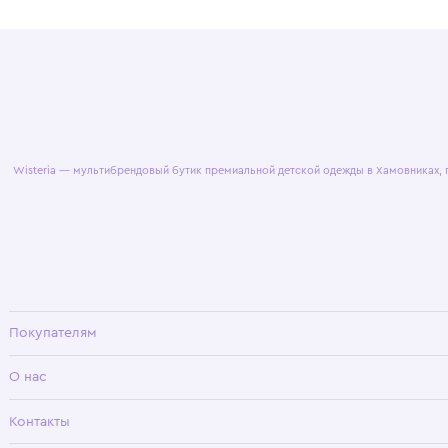
© 2025 WisteriaKids
Публична