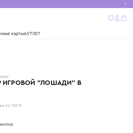
мобиль
бнее
ушки
Подарочные карты
АУТЛЕТ
TERRA
Канада
НАБОР ИГРОВОЙ "ЛОШАДИ" В
ТУБЕ
2 800 ₽
или 4 платежа по 700 ₽