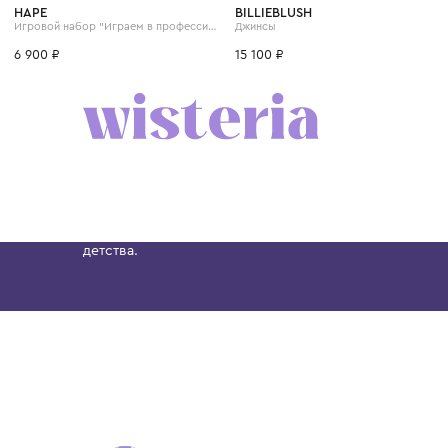
4 года
6 лет
8 лет
HAPE
BILLIEBLUSH
Игровой набор "Играем в профессии" Парикмахерская, 15 предметов
Джинсы
6 900 ₽
15 100 ₽
Бутик. Саввинская набережная, 13
Wisteria — мультибрендовый бутик премиальн
Хамовниках, представляющий более 60 брендо
Dolce&Gabbana, Giorgio Armani, Elie Saab, Balm
вкус с первых дней жизни и навсегда станови
детства.