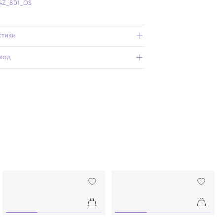
Бесплатная доставка от 15 000 ₽ по всей России
Подробнее о продукте
Арт. LW6594Z_801_OS
Характеристики
Состав и уход