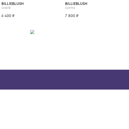
ИТСЯ
One Size
BILLIEBLUSH
BILLIEBLUSH
Шарф
Шапка
6 400 ₽
7 800 ₽
Скачайте наше
приложение