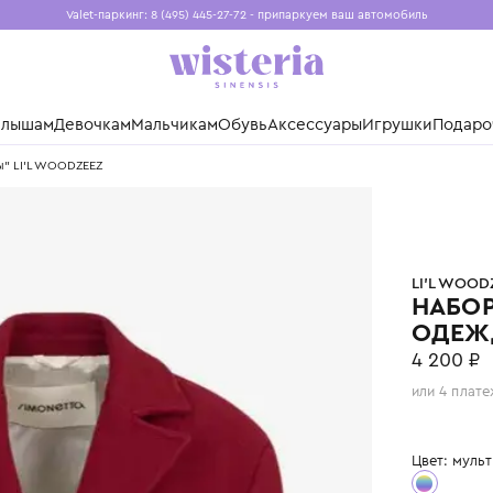
Valet-паркинг: 8 (495) 445-27-72 - припаркуем ваш авто
Бесплатная доставка при заказе от 15 000 ₽
Установите приложение, чтобы покупки были еще удо
нды
Малышам
Девочкам
Мальчикам
Обувь
Аксессуары
Игр
н одежды" LI'L WOODZEEZ